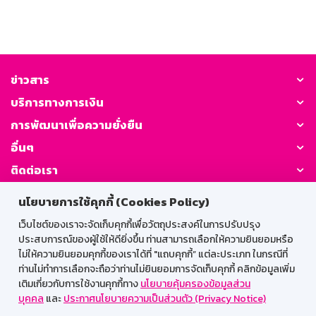
ข่าวสาร
บริการทางการเงิน
การพัฒนาเพื่อความยั่งยืน
อื่นๆ
ติดต่อเรา
นโยบายการใช้คุกกี้ (Cookies Policy)
GSB Society:
เว็บไซต์ของเราจะจัดเก็บคุกกี้เพื่อวัตถุประสงค์ในการปรับปรุง
ประสบการณ์ของผู้ใช้ให้ดียิ่งขึ้น ท่านสามารถเลือกให้ความยินยอมหรือ
ไม่ให้ความยินยอมคุกกี้ของเราได้ที่ "แถบคุกกี้” แต่ละประเภท ในกรณีที่
สำหรับพนักงาน
ท่านไม่ทำการเลือกจะถือว่าท่านไม่ยินยอมการจัดเก็บคุกกี้ คลิกข้อมูลเพิ่ม
เติมเกี่ยวกับการใช้งานคุกกี้ทาง
นโยบายคุ้มครองข้อมูลส่วน
Web HR
GSB Wisdom
M-Search
บุคคล
และ
ประกาศนโยบายความเป็นส่วนตัว (Privacy Notice)