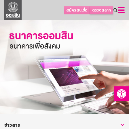
ลูกค้าธุรกิจ
สมัครสินเชื่อ
ตรวจสลาก
ลูกค้าผู้ประกอบรายย่อย
โปรโมชัน
ออมเพื่อสุข
เกี่ยวกับธนาคาร
การพัฒนาที่ยั่งยืน
ข่าวสาร
บริการทางการเงิน
Op
อื่นๆ
ติดต่อเรา
บริการออนไลน์
TH
EN
ข่าวสาร
GSB Society