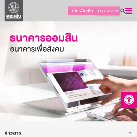
ลูกค้าธุรกิจ
สมัครสินเชื่อ
ตรวจสลาก
ลูกค้าผู้ประกอบรายย่อย
โปรโมชัน
ออมเพื่อสุข
เกี่ยวกับธนาคาร
การพัฒนาที่ยั่งยืน
ข่าวสาร
บริการทางการเงิน
Op
อื่นๆ
ติดต่อเรา
บริการออนไลน์
TH
EN
ข่าวสาร
GSB Society