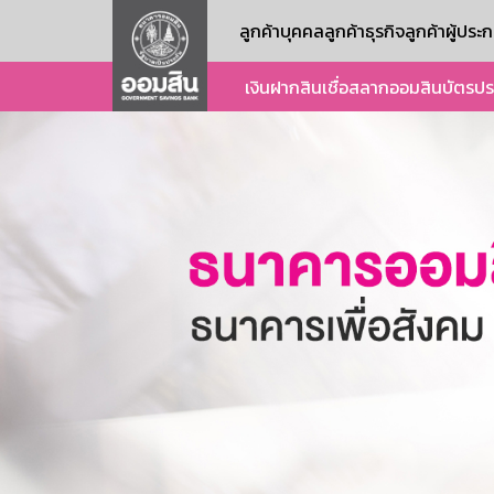
ลูกค้าบุคคล
ลูกค้าธุรกิจ
ลูกค้าผู้ปร
เงินฝาก
สินเชื่อ
สลากออมสิน
บัตร
ปร