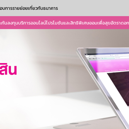
ะกอบการรายย่อย
เกี่ยวกับธนาคาร
ะกัน
ลงทุน
บริการออนไลน์
โปรโมชันและสิทธิพิเศษ
ออมเพื่อสุข
อัตราดอก