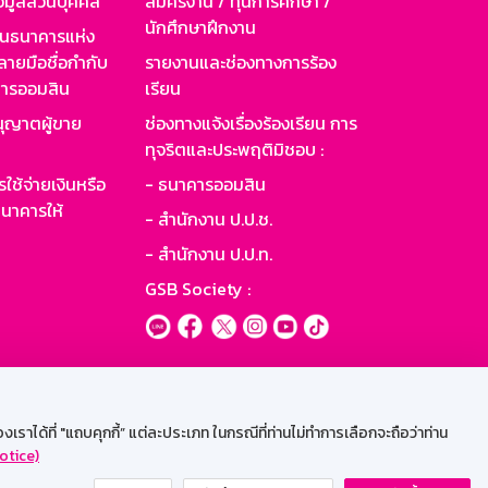
อมูลส่วนบุคคล
สมัครงาน / ทุนการศึกษา /
นักศึกษาฝึกงาน
านธนาคารแห่ง
ายมือชื่อกำกับ
รายงานและช่องทางการร้อง
าคารออมสิน
เรียน
ุญาตผู้ขาย
ช่องทางแจ้งเรื่องร้องเรียน การ
ทุจริตและประพฤติมิชอบ :
ใช้จ่ายเงินหรือ
- ธนาคารออมสิน
นาคารให้
- สำนักงาน ป.ป.ช.
- สำนักงาน ป.ป.ท.
GSB Society :
ะบบเน็ตเมล
ราได้ที่ "แถบคุกกี้” แต่ละประเภท ในกรณีที่ท่านไม่ทำการเลือกจะถือว่าท่าน
otice)