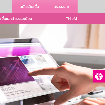
สมัครสินเชื่อ
ตรวจสลาก
เบี้ยและค่าธรรมเนียม
TH
Op