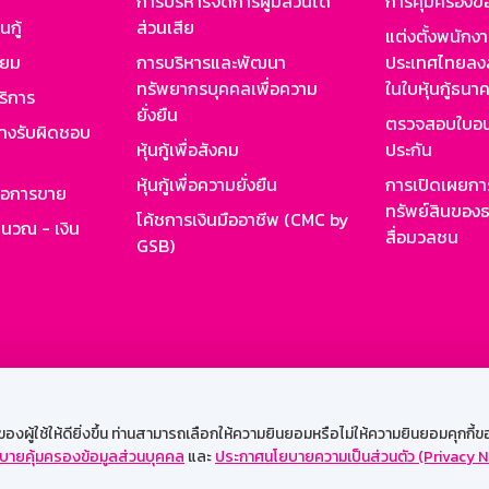
การบริหารจัดการผู้มีส่วนได้
การคุ้มครองข้
นกู้
ส่วนเสีย
แต่งตั้งพนักง
ียม
การบริหารและพัฒนา
ประเทศไทยลงล
ทรัพยากรบุคคลเพื่อความ
ในใบหุ้นกู้ธน
ริการ
ยั่งยืน
ตรวจสอบใบอน
ย่างรับผิดชอบ
หุ้นกู้เพื่อสังคม
ประกัน
หุ้นกู้เพื่อความยั่งยืน
การเปิดเผยการ
รอการขาย
ทรัพย์สินของธ
โค้ชการเงินมืออาชีพ (CMC by
ำนวณ - เงิน
สื่อมวลชน
GSB)
กงาน
Web HR
GSB Wisdom
M-Search
เข้าสู่ร
ผู้ใช้ให้ดียิ่งขึ้น ท่านสามารถเลือกให้ความยินยอมหรือไม่ให้ความยินยอมคุกกี้ของเ
บายคุ้มครองข้อมูลส่วนบุคคล
และ
ประกาศนโยบายความเป็นส่วนตัว (Privacy N