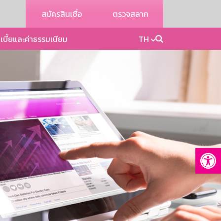
สมัครสินเชื่อ
ตรวจสลาก
เบี้ยและค่าธรรมเนียม
TH
Op