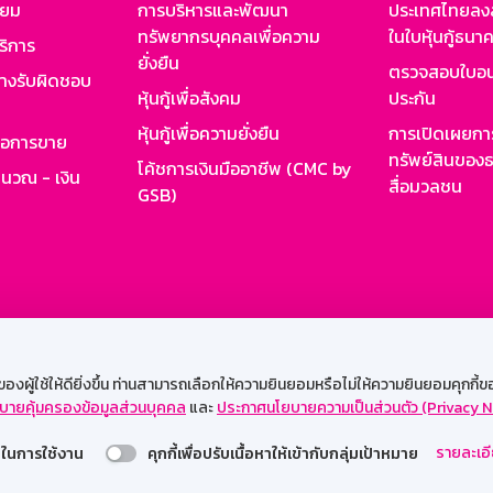
ียม
การบริหารและพัฒนา
ประเทศไทยลงล
ทรัพยากรบุคคลเพื่อความ
ในใบหุ้นกู้ธน
ริการ
ยั่งยืน
ตรวจสอบใบอน
ย่างรับผิดชอบ
หุ้นกู้เพื่อสังคม
ประกัน
หุ้นกู้เพื่อความยั่งยืน
การเปิดเผยการ
รอการขาย
ทรัพย์สินของธ
โค้ชการเงินมืออาชีพ (CMC by
ำนวณ - เงิน
สื่อมวลชน
GSB)
กงาน
Web HR
GSB Wisdom
M-Search
เข้าสู่ร
ผู้ใช้ให้ดียิ่งขึ้น ท่านสามารถเลือกให้ความยินยอมหรือไม่ให้ความยินยอมคุกกี้ของเ
บายคุ้มครองข้อมูลส่วนบุคคล
และ
ประกาศนโยบายความเป็นส่วนตัว (Privacy N
รองรับการใช้งานได้ดีบนเว็บบราวเซอร์
รายละเอี
่วยในการใช้งาน
คุกกี้เพื่อปรับเนื้อหาให้เข้ากับกลุ่มเป้าหมาย
สงวนลิขสิทธิ์ 2567 ธนาคารออมสิน