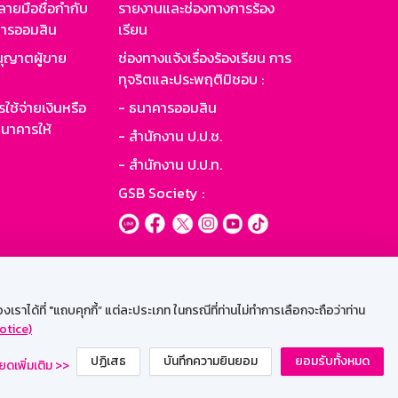
ายมือชื่อกำกับ
รายงานและช่องทางการร้อง
าคารออมสิน
เรียน
ุญาตผู้ขาย
ช่องทางแจ้งเรื่องร้องเรียน การ
ทุจริตและประพฤติมิชอบ :
ใช้จ่ายเงินหรือ
- ธนาคารออมสิน
นาคารให้
- สำนักงาน ป.ป.ช.
- สำนักงาน ป.ป.ท.
GSB Society :
ะบบเน็ตเมล
ราได้ที่ "แถบคุกกี้” แต่ละประเภท ในกรณีที่ท่านไม่ทำการเลือกจะถือว่าท่าน
otice)
ปฏิเสธ
บันทึกความยินยอม
ยอมรับทั้งหมด
ยดเพิ่มเติม >>