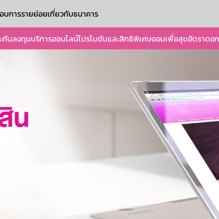
ะกอบการรายย่อย
เกี่ยวกับธนาคาร
ะกัน
ลงทุน
บริการออนไลน์
โปรโมชันและสิทธิพิเศษ
ออมเพื่อสุข
อัตราดอก