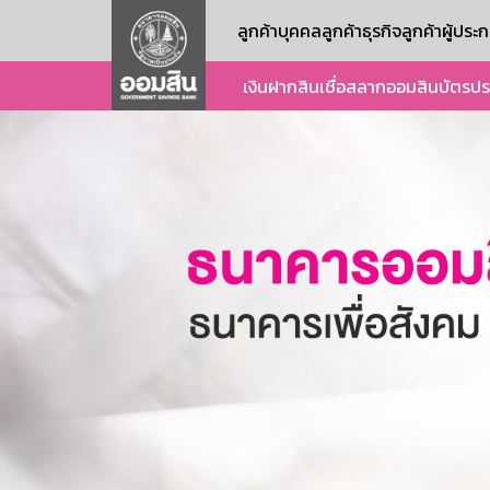
ลูกค้าบุคคล
ลูกค้าธุรกิจ
ลูกค้าผู้ปร
เงินฝาก
สินเชื่อ
สลากออมสิน
บัตร
ปร