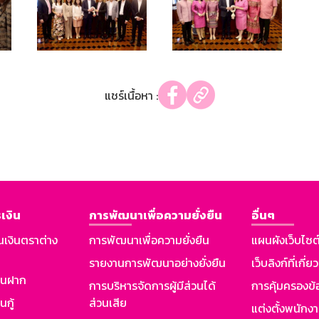
แชร์เนื้อหา :
เงิน
การพัฒนาเพื่อความยั่งยืน
อื่นๆ
นเงินตราต่าง
การพัฒนาเพื่อความยั่งยืน
แผนผังเว็บไซต
รายงานการพัฒนาอย่างยั่งยืน
เว็บลิงก์ที่เกี่ย
งินฝาก
การบริหารจัดการผู้มีส่วนได้
การคุ้มครองข้
นกู้
ส่วนเสีย
แต่งตั้งพนักง