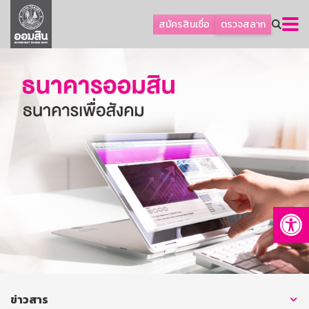
ลูกค้าธุรกิจ
สมัครสินเชื่อ
ตรวจสลาก
ลูกค้าผู้ประกอบรายย่อย
โปรโมชัน
ออมเพื่อสุข
เกี่ยวกับธนาคาร
การพัฒนาที่ยั่งยืน
ข่าวสาร
บริการทางการเงิน
Op
อื่นๆ
ติดต่อเรา
บริการออนไลน์
TH
EN
ข่าวสาร
GSB Society