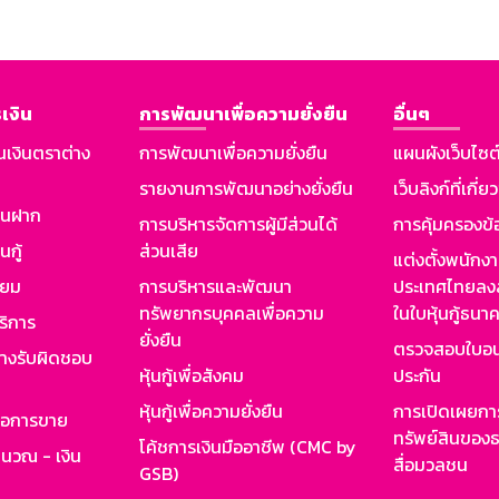
เงิน
การพัฒนาเพื่อความยั่งยืน
อื่นๆ
นเงินตราต่าง
การพัฒนาเพื่อความยั่งยืน
แผนผังเว็บไซต
รายงานการพัฒนาอย่างยั่งยืน
เว็บลิงก์ที่เกี่ย
งินฝาก
การบริหารจัดการผู้มีส่วนได้
การคุ้มครองข้
นกู้
ส่วนเสีย
แต่งตั้งพนักง
ียม
การบริหารและพัฒนา
ประเทศไทยลงล
ทรัพยากรบุคคลเพื่อความ
ในใบหุ้นกู้ธน
ริการ
ยั่งยืน
ตรวจสอบใบอน
ย่างรับผิดชอบ
หุ้นกู้เพื่อสังคม
ประกัน
หุ้นกู้เพื่อความยั่งยืน
การเปิดเผยการ
รอการขาย
ทรัพย์สินของธ
โค้ชการเงินมืออาชีพ (CMC by
ำนวณ - เงิน
สื่อมวลชน
GSB)