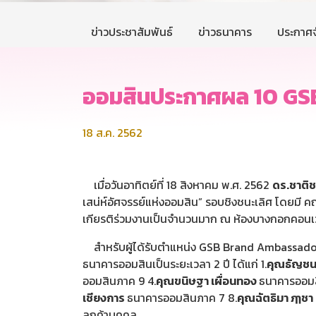
ข่าวประชาสัมพันธ์
ข่าวธนาคาร
ประกาศจ
ออมสินประกาศผล 10 G
18 ส.ค. 2562
เมื่อวันอาทิตย์ที่ 18 สิงหาคม พ.ศ. 2562
ดร.ชาติช
เสน่ห์อัศจรรย์แห่งออมสิน” รอบชิงชนะเลิศ โดยมี
เกียรติร่วมงานเป็นจำนวนมาก ณ ห้องบางกอกคอนเวนช
สำหรับผู้ได้รับตำแหน่ง GSB Brand Ambassador 
ธนาคารออมสินเป็นระยะเวลา 2 ปี ได้แก่ 1.
คุณธัญช
ออมสินภาค 9 4.
คุณขนิษฐา เผื่อนทอง
ธนาคารออมส
เชียงการ
ธนาคารออมสินภาค 7 8.
คุณฉัตธิมา ฦๅชา
ลูกค้าบุคคล