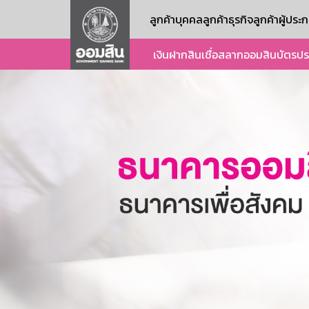
ลูกค้าบุคคล
ลูกค้าธุรกิจ
ลูกค้าผู้ปร
เงินฝาก
สินเชื่อ
สลากออมสิน
บัตร
ปร