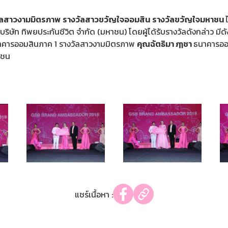
ัลสาวงามมิตรภาพ
รางวัลสาวขวัญใจออมสิน
รางวัลขวัญใจมหาชน
ิษัท ทิพยประกันชีวิต จำกัด (มหาชน) โดยผู้ได้รับรางวัลดังกล่าว มีดัง
าคารออมสินภาค 1 รางวัลสาวงามมิตรภาพ
คุณฉัตธิมา ฦๅชา
ธนาคารออ
าชน
แชร์เนื้อหา :