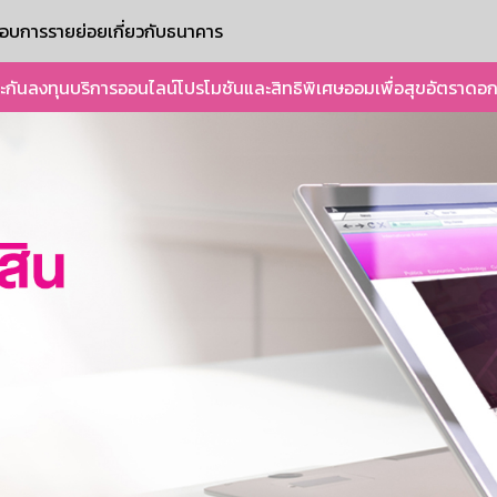
ะกอบการรายย่อย
เกี่ยวกับธนาคาร
ะกัน
ลงทุน
บริการออนไลน์
โปรโมชันและสิทธิพิเศษ
ออมเพื่อสุข
อัตราดอก