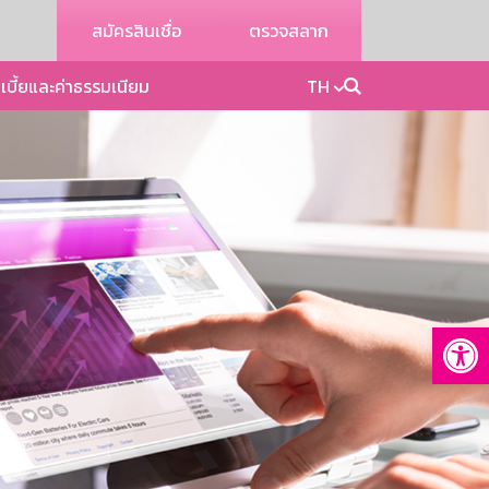
สมัครสินเชื่อ
ตรวจสลาก
เบี้ยและค่าธรรมเนียม
TH
Op