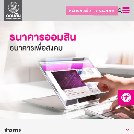
ลูกค้าธุรกิจ
สมัครสินเชื่อ
ตรวจสลาก
ลูกค้าผู้ประกอบรายย่อย
โปรโมชัน
ออมเพื่อสุข
เกี่ยวกับธนาคาร
การพัฒนาที่ยั่งยืน
ข่าวสาร
บริการทางการเงิน
Op
อื่นๆ
ติดต่อเรา
บริการออนไลน์
TH
EN
ข่าวสาร
GSB Society