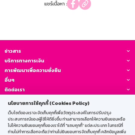
แชร์เนื้อหา :
ข่าวสาร
บริการทางการเงิน
การพัฒนาเพื่อความยั่งยืน
อื่นๆ
ติดต่อเรา
นโยบายการใช้คุกกี้ (Cookies Policy)
GSB Society:
เว็บไซต์ของเราจะจัดเก็บคุกกี้เพื่อวัตถุประสงค์ในการปรับปรุง
ประสบการณ์ของผู้ใช้ให้ดียิ่งขึ้น ท่านสามารถเลือกให้ความยินยอมหรือ
ไม่ให้ความยินยอมคุกกี้ของเราได้ที่ "แถบคุกกี้” แต่ละประเภท ในกรณีที่
สำหรับพนักงาน
ท่านไม่ทำการเลือกจะถือว่าท่านไม่ยินยอมการจัดเก็บคุกกี้ คลิกข้อมูลเพิ่ม