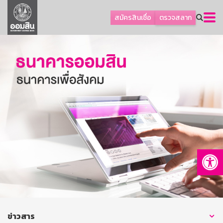
ลูกค้าธุรกิจ
สมัครสินเชื่อ
ตรวจสลาก
ลูกค้าผู้ประกอบรายย่อย
โปรโมชัน
ออมเพื่อสุข
เกี่ยวกับธนาคาร
การพัฒนาที่ยั่งยืน
ข่าวสาร
บริการทางการเงิน
Op
อื่นๆ
ติดต่อเรา
บริการออนไลน์
TH
EN
ข่าวสาร
GSB Society