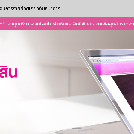
ะกอบการรายย่อย
เกี่ยวกับธนาคาร
ะกัน
ลงทุน
บริการออนไลน์
โปรโมชันและสิทธิพิเศษ
ออมเพื่อสุข
อัตราดอก