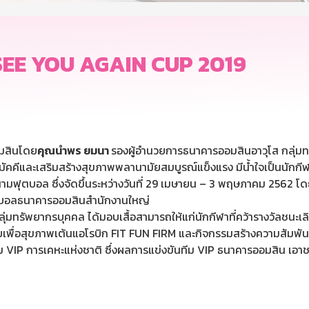
 SEE YOU AGAIN CUP 2019
อมสินโดย
คุณนำพร ยมนา
รองผู้อำนวยการธนาคารออมสินอาวุโส กลุ่ม
คีและเสริมสร้างสุขภาพพลานามัยสมบูรณ์แข็งแรง มีน้ำใจเป็นนักกีฬา รู้
่สนามฟุตบอล ซึ่งจัดขึ้นระหว่างวันที่ 29 เมษายน – 3 พฤษภาคม 2562 
ตบอลธนาคารออมสินสำนักงานใหญ่
ทรัพยากรบุคคล ได้มอบเสื้อสามารถให้แก่นักกีฬาที่คว้ารางวัลชนะเลิศ
ยเพื่อสุขภาพเต้นแอโรบิก FIT FUN FIRM และกิจกรรมสร้างความสัมพันธ
ม VIP การเคหะแห่งชาติ ซึ่งผลการแข่งขันทีม VIP ธนาคารออมสิน เอาช