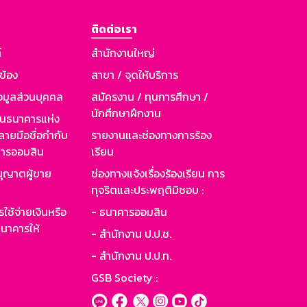
ติดต่อเรา
์
สำนักงานใหญ่
วข้อง
สาขา / จุดให้บริการ
อมูลส่วนบุคคล
สมัครงาน / ทุนการศึกษา /
นักศึกษาฝึกงาน
านธนาคารแห่ง
ายมือชื่อกำกับ
รายงานและช่องทางการร้อง
าคารออมสิน
เรียน
ุญาตผู้ขาย
ช่องทางแจ้งเรื่องร้องเรียน การ
ทุจริตและประพฤติมิชอบ :
ใช้จ่ายเงินหรือ
- ธนาคารออมสิน
นาคารให้
- สำนักงาน ป.ป.ช.
- สำนักงาน ป.ป.ท.
GSB Society :