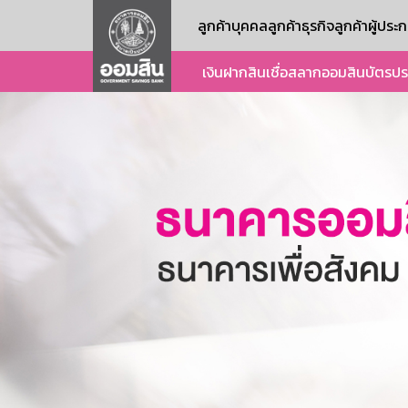
ลูกค้าบุคคล
ลูกค้าธุรกิจ
ลูกค้าผู้ปร
เงินฝาก
สินเชื่อ
สลากออมสิน
บัตร
ปร