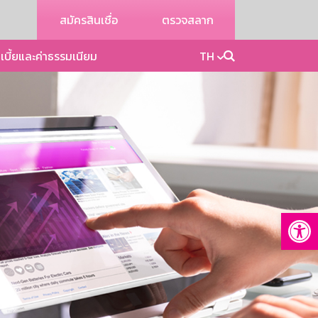
สมัครสินเชื่อ
ตรวจสลาก
เบี้ยและค่าธรรมเนียม
TH
Op