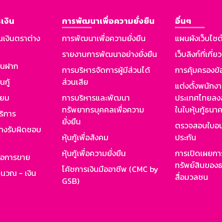
เงิน
การพัฒนาเพื่อความยั่งยืน
อื่นๆ
นเงินตราต่าง
การพัฒนาเพื่อความยั่งยืน
แผนผังเว็บไซต
รายงานการพัฒนาอย่างยั่งยืน
เว็บลิงก์ที่เกี่ย
งินฝาก
การบริหารจัดการผู้มีส่วนได้
การคุ้มครองข้
นกู้
ส่วนเสีย
แต่งตั้งพนักง
ียม
การบริหารและพัฒนา
ประเทศไทยลงล
ทรัพยากรบุคคลเพื่อความ
ในใบหุ้นกู้ธน
ริการ
ยั่งยืน
ตรวจสอบใบอน
ย่างรับผิดชอบ
หุ้นกู้เพื่อสังคม
ประกัน
หุ้นกู้เพื่อความยั่งยืน
การเปิดเผยการ
รอการขาย
ทรัพย์สินของธ
โค้ชการเงินมืออาชีพ (CMC by
ำนวณ - เงิน
สื่อมวลชน
GSB)