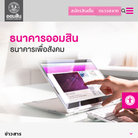
ลูกค้าธุรกิจ
สมัครสินเชื่อ
ตรวจสลาก
ลูกค้าผู้ประกอบรายย่อย
โปรโมชัน
ออมเพื่อสุข
เกี่ยวกับธนาคาร
การพัฒนาที่ยั่งยืน
ข่าวสาร
บริการทางการเงิน
Op
อื่นๆ
ติดต่อเรา
บริการออนไลน์
TH
EN
ข่าวสาร
GSB Society