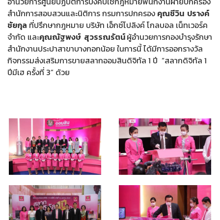
อำนวยการศูนย์ปฏิบัติการบังคับใช้กฎหมายพนักงานฝ่ายปกครอง
สำนักการสอบสวนและนิติการ กรมการปกครอง
คุณชีวิน ปรางค์
ชัยกุล
ที่ปรึกษากฎหมาย บริษัท เอ็กซ์โปลิงค์ โกลบอล เน็ทเวอร์ค
จำกัด และ
คุณณัฐพงษ์ สุวรรณรัตน์
ผู้อำนวยการกองบำรุงรักษา
สำนักงานประปาสาขาบางกอกน้อย ในการนี้ ได้มีการออกรางวัล
กิจกรรมส่งเสริมการขายสลากออมสินดิจิทัล 1 ปี “สลากดิจิทัล 1
ปีมีเฮ ครั้งที่ 3” ด้วย