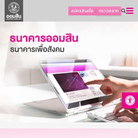
ลูกค้าธุรกิจ
สมัครสินเชื่อ
ตรวจสลาก
ลูกค้าผู้ประกอบรายย่อย
โปรโมชัน
ออมเพื่อสุข
เกี่ยวกับธนาคาร
การพัฒนาที่ยั่งยืน
ข่าวสาร
บริการทางการเงิน
Op
อื่นๆ
ติดต่อเรา
บริการออนไลน์
TH
EN
GSB Society