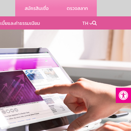
สมัครสินเชื่อ
ตรวจสลาก
เบี้ยและค่าธรรมเนียม
TH
Op