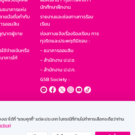
นักศึกษาฝึกงาน
านธนาคารแห่ง
ายมือชื่อกำกับ
รายงานและช่องทางการร้อง
าคารออมสิน
เรียน
ุญาตผู้ขาย
ช่องทางแจ้งเรื่องร้องเรียน การ
ทุจริตและประพฤติมิชอบ :
ใช้จ่ายเงินหรือ
- ธนาคารออมสิน
นาคารให้
- สำนักงาน ป.ป.ช.
- สำนักงาน ป.ป.ท.
GSB Society :
ะบบเน็ตเมล
ราได้ที่ "แถบคุกกี้” แต่ละประเภท ในกรณีที่ท่านไม่ทำการเลือกจะถือว่าท่าน
otice)