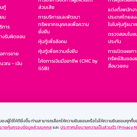
นกู้
ส่วนเสีย
แต่งตั้งพนักง
ียม
การบริหารและพัฒนา
ประเทศไทยลงล
ทรัพยากรบุคคลเพื่อความ
ในใบหุ้นกู้ธน
ริการ
ยั่งยืน
ตรวจสอบใบอน
ย่างรับผิดชอบ
หุ้นกู้เพื่อสังคม
ประกัน
หุ้นกู้เพื่อความยั่งยืน
การเปิดเผยการ
รอการขาย
ทรัพย์สินของธ
โค้ชการเงินมืออาชีพ (CMC by
ำนวณ - เงิน
สื่อมวลชน
GSB)
กงาน
Web HR
GSB Wisdom
M-Search
เข้าสู่ร
ผู้ใช้ให้ดียิ่งขึ้น ท่านสามารถเลือกให้ความยินยอมหรือไม่ให้ความยินยอมคุกกี้ของเ
บายคุ้มครองข้อมูลส่วนบุคคล
และ
ประกาศนโยบายความเป็นส่วนตัว (Privacy N
รองรับการใช้งานได้ดีบนเว็บบราวเซอร์