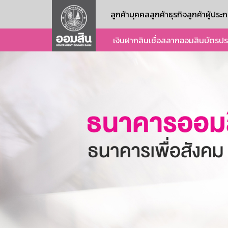
ลูกค้าบุคคล
ลูกค้าธุรกิจ
ลูกค้าผู้ปร
เงินฝาก
สินเชื่อ
สลากออมสิน
บัตร
ปร