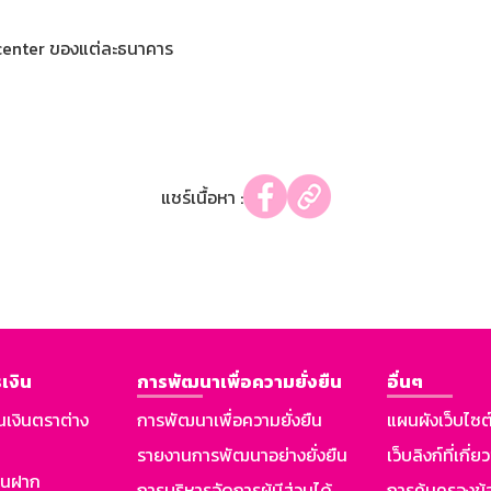
l center ของแต่ละธนาคาร
แชร์เนื้อหา :
เงิน
การพัฒนาเพื่อความยั่งยืน
อื่นๆ
นเงินตราต่าง
การพัฒนาเพื่อความยั่งยืน
แผนผังเว็บไซต
รายงานการพัฒนาอย่างยั่งยืน
เว็บลิงก์ที่เกี่ย
งินฝาก
การบริหารจัดการผู้มีส่วนได้
การคุ้มครองข้