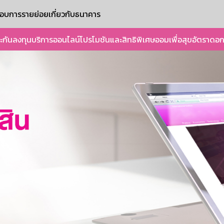
ะกอบการรายย่อย
เกี่ยวกับธนาคาร
ะกัน
ลงทุน
บริการออนไลน์
โปรโมชันและสิทธิพิเศษ
ออมเพื่อสุข
อัตราดอก