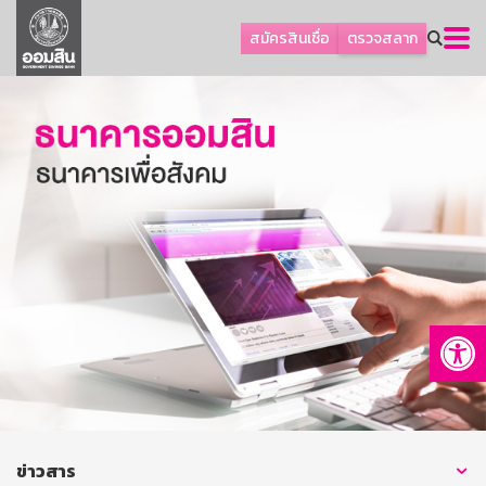
ลูกค้าธุรกิจ
สมัครสินเชื่อ
ตรวจสลาก
ลูกค้าผู้ประกอบรายย่อย
โปรโมชัน
ออมเพื่อสุข
เกี่ยวกับธนาคาร
การพัฒนาที่ยั่งยืน
ข่าวสาร
บริการทางการเงิน
Op
อื่นๆ
ติดต่อเรา
บริการออนไลน์
TH
EN
ข่าวสาร
GSB Society