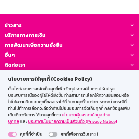
ข่าวสาร
บริการทางการเงิน
การพัฒนาเพื่อความยั่งยืน
อื่นๆ
ติดต่อเรา
นโยบายการใช้คุกกี้ (Cookies Policy)
GSB Society:
เว็บไซต์ของเราจะจัดเก็บคุกกี้เพื่อวัตถุประสงค์ในการปรับปรุง
ประสบการณ์ของผู้ใช้ให้ดียิ่งขึ้น ท่านสามารถเลือกให้ความยินยอมหรือ
ไม่ให้ความยินยอมคุกกี้ของเราได้ที่ "แถบคุกกี้” แต่ละประเภท ในกรณีที่
สำหรับพนักงาน
ท่านไม่ทำการเลือกจะถือว่าท่านไม่ยินยอมการจัดเก็บคุกกี้ คลิกข้อมูลเพิ่ม
เติมเกี่ยวกับการใช้งานคุกกี้ทาง
นโยบายคุ้มครองข้อมูลส่วน
Web HR
GSB Wisdom
M-Search
บุคคล
และ
ประกาศนโยบายความเป็นส่วนตัว (Privacy Notice)
เข้าสู่ระบบเน็ตเมล
คุกกี้ที่จำเป็น
คุกกี้เพื่อการวิเคราะห์