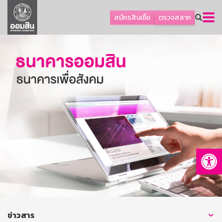
ลูกค้าธุรกิจ
สมัครสินเชื่อ
ตรวจสลาก
ลูกค้าผู้ประกอบรายย่อย
โปรโมชัน
ออมเพื่อสุข
เกี่ยวกับธนาคาร
การพัฒนาที่ยั่งยืน
ข่าวสาร
บริการทางการเงิน
Op
อื่นๆ
ติดต่อเรา
บริการออนไลน์
TH
EN
ข่าวสาร
GSB Society