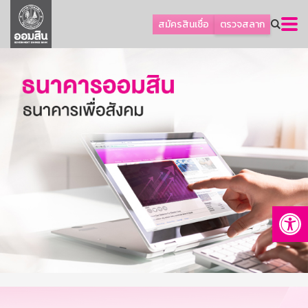
ลูกค้าธุรกิจ
สมัครสินเชื่อ
ตรวจสลาก
ลูกค้าผู้ประกอบรายย่อย
โปรโมชัน
ออมเพื่อสุข
เกี่ยวกับธนาคาร
การพัฒนาที่ยั่งยืน
ข่าวสาร
บริการทางการเงิน
Op
อื่นๆ
ติดต่อเรา
บริการออนไลน์
TH
EN
GSB Society