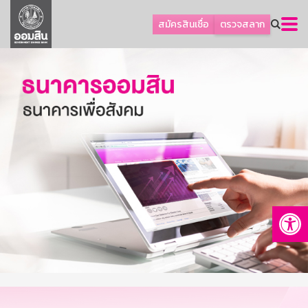
ลูกค้าธุรกิจ
สมัครสินเชื่อ
ตรวจสลาก
ลูกค้าผู้ประกอบรายย่อย
โปรโมชัน
ออมเพื่อสุข
เกี่ยวกับธนาคาร
การพัฒนาที่ยั่งยืน
ข่าวสาร
บริการทางการเงิน
Op
อื่นๆ
ติดต่อเรา
บริการออนไลน์
TH
EN
GSB Society