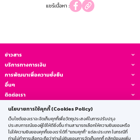
แชร์เนื้อหา :
ข่าวสาร
บริการทางการเงิน
การพัฒนาเพื่อความยั่งยืน
อื่นๆ
ติดต่อเรา
นโยบายการใช้คุกกี้ (Cookies Policy)
GSB Society:
เว็บไซต์ของเราจะจัดเก็บคุกกี้เพื่อวัตถุประสงค์ในการปรับปรุง
ประสบการณ์ของผู้ใช้ให้ดียิ่งขึ้น ท่านสามารถเลือกให้ความยินยอมหรือ
ไม่ให้ความยินยอมคุกกี้ของเราได้ที่ "แถบคุกกี้” แต่ละประเภท ในกรณีที่
สำหรับพนักงาน
ท่านไม่ทำการเลือกจะถือว่าท่านไม่ยินยอมการจัดเก็บคุกกี้ คลิกข้อมูลเพิ่ม