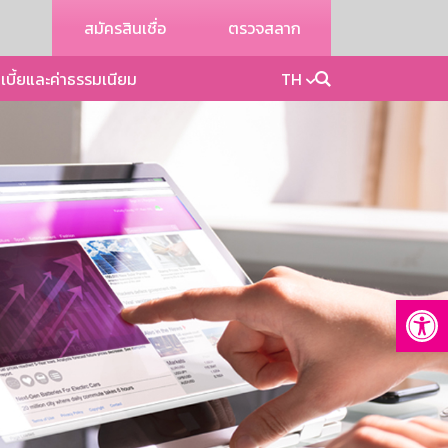
สมัครสินเชื่อ
ตรวจสลาก
เบี้ยและค่าธรรมเนียม
TH
Op