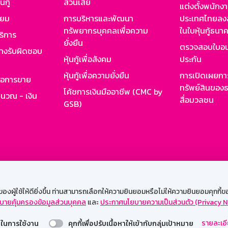
นกู้
ส่วนเสีย
แต่งตั้งพนักง
ียม
การบริหารและพัฒนา
ประเทศไทยลงล
ทรัพยากรบุคคลเพื่อความ
ในใบหุ้นกู้ธน
ริการ
ยั่งยืน
ตรวจสอบใบอน
ย่างรับผิดชอบ
หุ้นกู้เพื่อสังคม
ประกัน
หุ้นกู้เพื่อความยั่งยืน
การเปิดเผยการ
รอการขาย
ทรัพย์สินของธ
โค้ชการเงินมืออาชีพ (CMC by
ำนวณ - เงิน
สื่อมวลชน
GSB)
กงาน
Web HR
GSB Wisdom
M-Search
เข้าสู่ร
ผู้ใช้ให้ดียิ่งขึ้น ท่านสามารถเลือกให้ความยินยอมหรือไม่ให้ความยินยอมคุกกี้ของเ
บายคุ้มครองข้อมูลส่วนบุคคล
และ
ประกาศนโยบายความเป็นส่วนตัว (Privacy N
รองรับการใช้งานได้ดีบนเว็บบราวเซอร์
รายละเอี
่วยในการใช้งาน
คุกกี้เพื่อปรับเนื้อหาให้เข้ากับกลุ่มเป้าหมาย