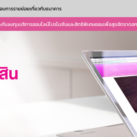
ะกอบการรายย่อย
เกี่ยวกับธนาคาร
ะกัน
ลงทุน
บริการออนไลน์
โปรโมชันและสิทธิพิเศษ
ออมเพื่อสุข
อัตราดอก