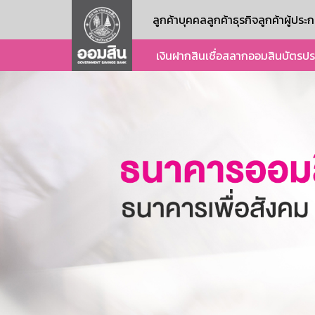
ลูกค้าบุคคล
ลูกค้าธุรกิจ
ลูกค้าผู้ปร
เงินฝาก
สินเชื่อ
สลากออมสิน
บัตร
ปร