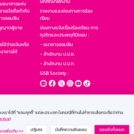
นักศึกษาฝึกงาน
านธนาคารแห่ง
ายมือชื่อกำกับ
รายงานและช่องทางการร้อง
าคารออมสิน
เรียน
ุญาตผู้ขาย
ช่องทางแจ้งเรื่องร้องเรียน การ
ทุจริตและประพฤติมิชอบ :
ใช้จ่ายเงินหรือ
- ธนาคารออมสิน
นาคารให้
- สำนักงาน ป.ป.ช.
- สำนักงาน ป.ป.ท.
GSB Society :
ะบบเน็ตเมล
ราได้ที่ "แถบคุกกี้” แต่ละประเภท ในกรณีที่ท่านไม่ทำการเลือกจะถือว่าท่าน
otice)
ปฏิเสธ
บันทึกความยินยอม
ยอมรับทั้งหมด
ยดเพิ่มเติม >>