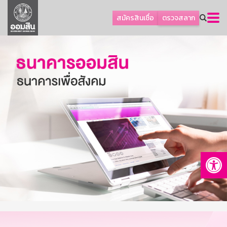
ลูกค้าธุรกิจ
สมัครสินเชื่อ
ตรวจสลาก
ลูกค้าผู้ประกอบรายย่อย
โปรโมชัน
ออมเพื่อสุข
เกี่ยวกับธนาคาร
การพัฒนาที่ยั่งยืน
ข่าวสาร
บริการทางการเงิน
Op
อื่นๆ
ติดต่อเรา
บริการออนไลน์
TH
EN
GSB Society