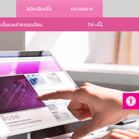
สมัครสินเชื่อ
ตรวจสลาก
เบี้ยและค่าธรรมเนียม
TH
Op