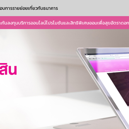
ะกอบการรายย่อย
เกี่ยวกับธนาคาร
ะกัน
ลงทุน
บริการออนไลน์
โปรโมชันและสิทธิพิเศษ
ออมเพื่อสุข
อัตราดอก