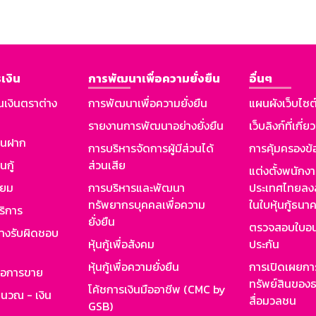
เงิน
การพัฒนาเพื่อความยั่งยืน
อื่นๆ
นเงินตราต่าง
การพัฒนาเพื่อความยั่งยืน
แผนผังเว็บไซต
รายงานการพัฒนาอย่างยั่งยืน
เว็บลิงก์ที่เกี่ย
งินฝาก
การบริหารจัดการผู้มีส่วนได้
การคุ้มครองข้
นกู้
ส่วนเสีย
แต่งตั้งพนักง
ียม
การบริหารและพัฒนา
ประเทศไทยลงล
ทรัพยากรบุคคลเพื่อความ
ในใบหุ้นกู้ธน
ริการ
ยั่งยืน
ตรวจสอบใบอน
ย่างรับผิดชอบ
หุ้นกู้เพื่อสังคม
ประกัน
หุ้นกู้เพื่อความยั่งยืน
การเปิดเผยการ
รอการขาย
ทรัพย์สินของธ
โค้ชการเงินมืออาชีพ (CMC by
ำนวณ - เงิน
สื่อมวลชน
GSB)