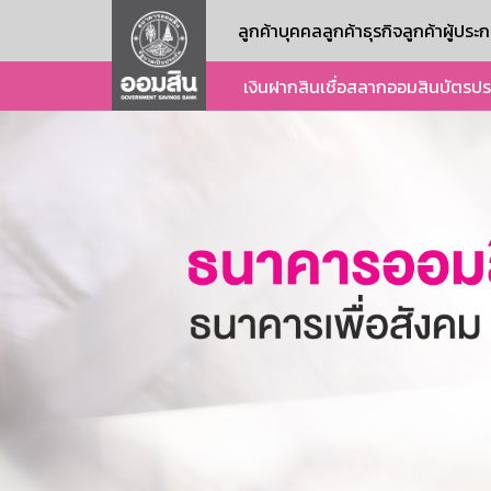
ลูกค้าบุคคล
ลูกค้าธุรกิจ
ลูกค้าผู้ปร
เงินฝาก
สินเชื่อ
สลากออมสิน
บัตร
ปร