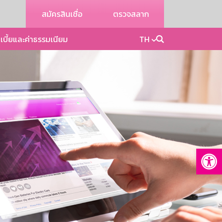
สมัครสินเชื่อ
ตรวจสลาก
เบี้ยและค่าธรรมเนียม
TH
Op