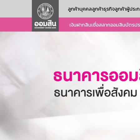
ลูกค้าบุคคล
ลูกค้าธุรกิจ
ลูกค้าผู้ปร
เงินฝาก
สินเชื่อ
สลากออมสิน
บัตร
ปร