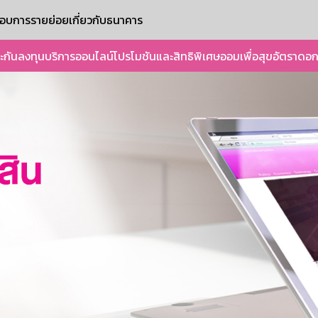
ะกอบการรายย่อย
เกี่ยวกับธนาคาร
ะกัน
ลงทุน
บริการออนไลน์
โปรโมชันและสิทธิพิเศษ
ออมเพื่อสุข
อัตราดอก