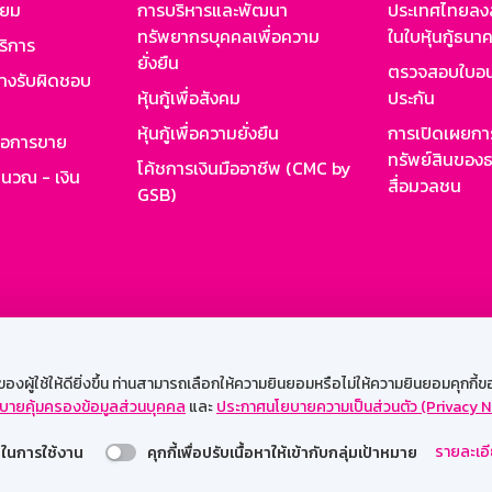
ียม
การบริหารและพัฒนา
ประเทศไทยลงล
ทรัพยากรบุคคลเพื่อความ
ในใบหุ้นกู้ธน
ริการ
ยั่งยืน
ตรวจสอบใบอน
ย่างรับผิดชอบ
หุ้นกู้เพื่อสังคม
ประกัน
หุ้นกู้เพื่อความยั่งยืน
การเปิดเผยการ
รอการขาย
ทรัพย์สินของธ
โค้ชการเงินมืออาชีพ (CMC by
ำนวณ - เงิน
สื่อมวลชน
GSB)
กงาน
Web HR
GSB Wisdom
M-Search
เข้าสู่ร
ผู้ใช้ให้ดียิ่งขึ้น ท่านสามารถเลือกให้ความยินยอมหรือไม่ให้ความยินยอมคุกกี้ของเ
บายคุ้มครองข้อมูลส่วนบุคคล
และ
ประกาศนโยบายความเป็นส่วนตัว (Privacy N
รองรับการใช้งานได้ดีบนเว็บบราวเซอร์
รายละเอี
่วยในการใช้งาน
คุกกี้เพื่อปรับเนื้อหาให้เข้ากับกลุ่มเป้าหมาย
สงวนลิขสิทธิ์ 2567 ธนาคารออมสิน