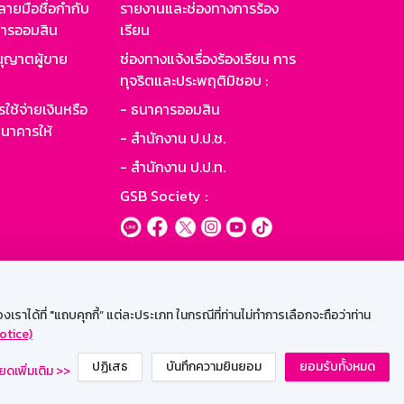
ายมือชื่อกำกับ
รายงานและช่องทางการร้อง
าคารออมสิน
เรียน
ุญาตผู้ขาย
ช่องทางแจ้งเรื่องร้องเรียน การ
ทุจริตและประพฤติมิชอบ :
ใช้จ่ายเงินหรือ
- ธนาคารออมสิน
นาคารให้
- สำนักงาน ป.ป.ช.
- สำนักงาน ป.ป.ท.
GSB Society :
ะบบเน็ตเมล
ราได้ที่ "แถบคุกกี้” แต่ละประเภท ในกรณีที่ท่านไม่ทำการเลือกจะถือว่าท่าน
otice)
ปฏิเสธ
บันทึกความยินยอม
ยอมรับทั้งหมด
ยดเพิ่มเติม >>