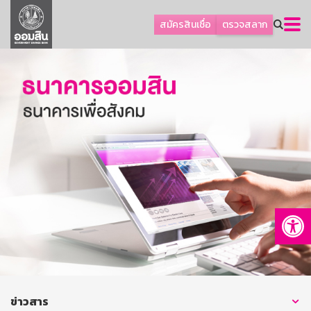
ลูกค้าธุรกิจ
สมัครสินเชื่อ
ตรวจสลาก
ลูกค้าผู้ประกอบรายย่อย
โปรโมชัน
ออมเพื่อสุข
เกี่ยวกับธนาคาร
การพัฒนาที่ยั่งยืน
ข่าวสาร
บริการทางการเงิน
Op
อื่นๆ
ติดต่อเรา
บริการออนไลน์
TH
EN
ข่าวสาร
GSB Society