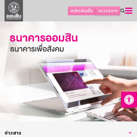
ลูกค้าธุรกิจ
สมัครสินเชื่อ
ตรวจสลาก
ลูกค้าผู้ประกอบรายย่อย
โปรโมชัน
ออมเพื่อสุข
เกี่ยวกับธนาคาร
การพัฒนาที่ยั่งยืน
ข่าวสาร
บริการทางการเงิน
Op
อื่นๆ
ติดต่อเรา
บริการออนไลน์
TH
EN
ข่าวสาร
GSB Society