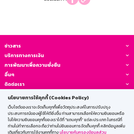
ข่าวสาร
บริการทางการเงิน
การพัฒนาเพื่อความยั่งยืน
อื่นๆ
ติดต่อเรา
นโยบายการใช้คุกกี้ (Cookies Policy)
GSB Society:
เว็บไซต์ของเราจะจัดเก็บคุกกี้เพื่อวัตถุประสงค์ในการปรับปรุง
ประสบการณ์ของผู้ใช้ให้ดียิ่งขึ้น ท่านสามารถเลือกให้ความยินยอมหรือ
ไม่ให้ความยินยอมคุกกี้ของเราได้ที่ "แถบคุกกี้” แต่ละประเภท ในกรณีที่
สำหรับพนักงาน
ท่านไม่ทำการเลือกจะถือว่าท่านไม่ยินยอมการจัดเก็บคุกกี้ คลิกข้อมูลเพิ่ม
เติมเกี่ยวกับการใช้งานคุกกี้ทาง
นโยบายคุ้มครองข้อมูลส่วน