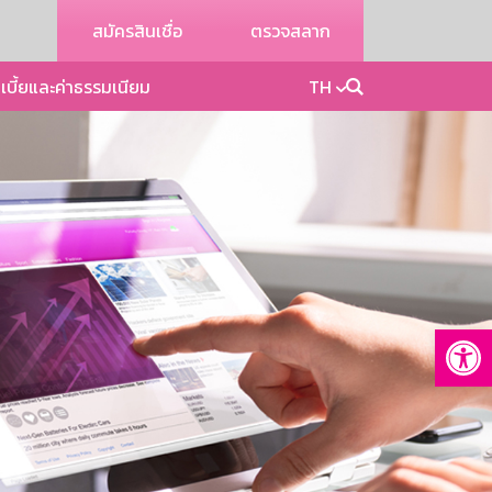
สมัครสินเชื่อ
ตรวจสลาก
เบี้ยและค่าธรรมเนียม
TH
Op