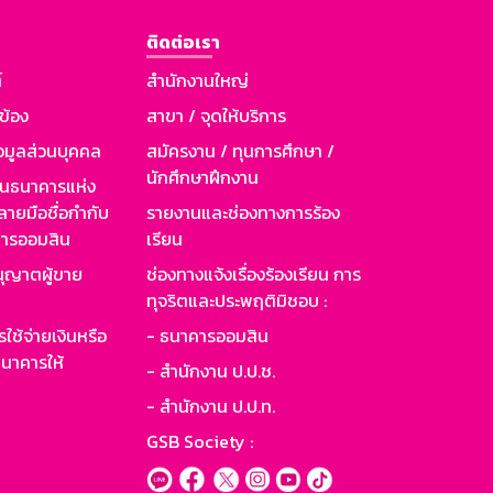
ติดต่อเรา
์
สำนักงานใหญ่
วข้อง
สาขา / จุดให้บริการ
อมูลส่วนบุคคล
สมัครงาน / ทุนการศึกษา /
นักศึกษาฝึกงาน
านธนาคารแห่ง
ายมือชื่อกำกับ
รายงานและช่องทางการร้อง
าคารออมสิน
เรียน
ุญาตผู้ขาย
ช่องทางแจ้งเรื่องร้องเรียน การ
ทุจริตและประพฤติมิชอบ :
ใช้จ่ายเงินหรือ
- ธนาคารออมสิน
นาคารให้
- สำนักงาน ป.ป.ช.
- สำนักงาน ป.ป.ท.
GSB Society :