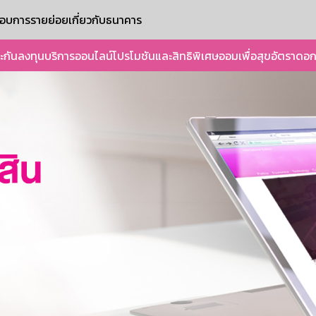
ะกอบการรายย่อย
เกี่ยวกับธนาคาร
ะกัน
ลงทุน
บริการออนไลน์
โปรโมชันและสิทธิพิเศษ
ออมเพื่อสุข
อัตราดอก