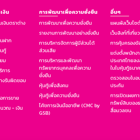
เงิน
การพัฒนาเพื่อความยั่งยืน
อื่นๆ
นเงินตราต่าง
การพัฒนาเพื่อความยั่งยืน
แผนผังเว็บไซต
รายงานการพัฒนาอย่างยั่งยืน
เว็บลิงก์ที่เกี่ย
งินฝาก
การบริหารจัดการผู้มีส่วนได้
การคุ้มครองข้
นกู้
ส่วนเสีย
แต่งตั้งพนักง
ียม
การบริหารและพัฒนา
ประเทศไทยลงล
ทรัพยากรบุคคลเพื่อความ
ในใบหุ้นกู้ธน
ริการ
ยั่งยืน
ตรวจสอบใบอน
ย่างรับผิดชอบ
หุ้นกู้เพื่อสังคม
ประกัน
หุ้นกู้เพื่อความยั่งยืน
การเปิดเผยการ
รอการขาย
ทรัพย์สินของธ
โค้ชการเงินมืออาชีพ (CMC by
ำนวณ - เงิน
สื่อมวลชน
GSB)