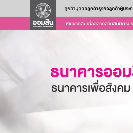
ลูกค้าบุคคล
ลูกค้าธุรกิจ
ลูกค้าผู้ปร
เงินฝาก
สินเชื่อ
สลากออมสิน
บัตร
ปร