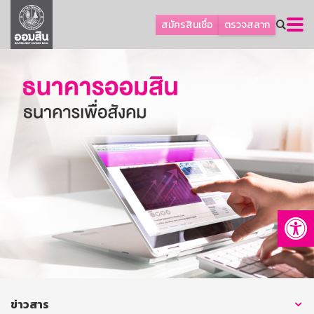
ลูกค้าธุรกิจ
สมัครสินเชื่อ
ตรวจสลาก
ลูกค้าผู้ประกอบรายย่อย
โปรโมชัน
ออมเพื่อสุข
เกี่ยวกับธนาคาร
การพัฒนาที่ยั่งยืน
ข่าวสาร
บริการทางการเงิน
Op
อื่นๆ
ติดต่อเรา
บริการออนไลน์
TH
EN
ข่าวสาร
GSB Society