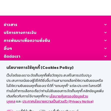
ข่าวสาร
บริการทางการเงิน
การพัฒนาเพื่อความยั่งยืน
อื่นๆ
ติดต่อเรา
นโยบายการใช้คุกกี้ (Cookies Policy)
GSB Society:
เว็บไซต์ของเราจะจัดเก็บคุกกี้เพื่อวัตถุประสงค์ในการปรับปรุง
ประสบการณ์ของผู้ใช้ให้ดียิ่งขึ้น ท่านสามารถเลือกให้ความยินยอมหรือ
ไม่ให้ความยินยอมคุกกี้ของเราได้ที่ "แถบคุกกี้” แต่ละประเภท ในกรณีที่
สำหรับพนักงาน
ท่านไม่ทำการเลือกจะถือว่าท่านไม่ยินยอมการจัดเก็บคุกกี้ คลิกข้อมูลเพิ่ม
เติมเกี่ยวกับการใช้งานคุกกี้ทาง
นโยบายคุ้มครองข้อมูลส่วน
Web HR
GSB Wisdom
M-Search
บุคคล
และ
ประกาศนโยบายความเป็นส่วนตัว (Privacy Notice)
เข้าสู่ระบบเน็ตเมล