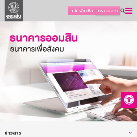
ลูกค้าธุรกิจ
สมัครสินเชื่อ
ตรวจสลาก
ลูกค้าผู้ประกอบรายย่อย
โปรโมชัน
ออมเพื่อสุข
เกี่ยวกับธนาคาร
การพัฒนาที่ยั่งยืน
ข่าวสาร
บริการทางการเงิน
Op
อื่นๆ
ติดต่อเรา
บริการออนไลน์
TH
EN
ข่าวสาร
GSB Society