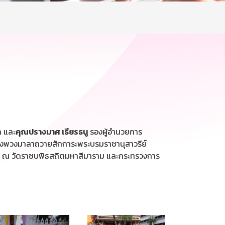
ล และ
คุณปรางมาศ เธียรธนู
รองผู้อำนวยการ
างพวงมาลาถวายสักการะพระบรมราชานุสาวรีย์
ราช” ณ วัดราชบพิธสถิตมหาสีมาราม และกระทรวงการ