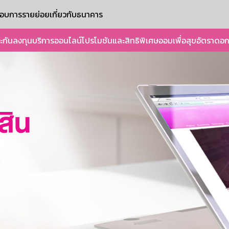
ะกอบการรายย่อย
เกี่ยวกับธนาคาร
ะกัน
ลงทุน
บริการออนไลน์
โปรโมชันและสิทธิพิเศษ
ออมเพื่อสุข
อัตราดอก