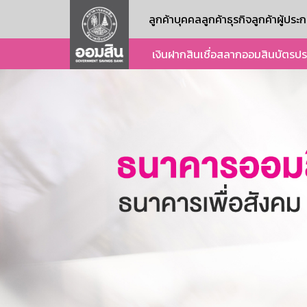
ลูกค้าบุคคล
ลูกค้าธุรกิจ
ลูกค้าผู้ปร
เงินฝาก
สินเชื่อ
สลากออมสิน
บัตร
ปร