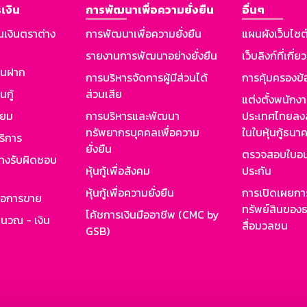
เงิน
การพัฒนาเพื่อความยั่งยืน
อื่นๆ
นเงินตราต่าง
การพัฒนาเพื่อความยั่งยืน
แผนผังเว็บไซต
รายงานการพัฒนาอย่างยั่งยืน
เว็บลิงก์ที่เกี่ย
งินฝาก
การบริหารจัดการผู้มีส่วนได้
การคุ้มครองข้
นกู้
ส่วนเสีย
แต่งตั้งพนักง
ียม
การบริหารและพัฒนา
ประเทศไทยลงล
ทรัพยากรบุคคลเพื่อความ
ในใบหุ้นกู้ธน
ริการ
ยั่งยืน
ตรวจสอบใบอน
ย่างรับผิดชอบ
หุ้นกู้เพื่อสังคม
ประกัน
หุ้นกู้เพื่อความยั่งยืน
การเปิดเผยการ
รอการขาย
ทรัพย์สินของธ
โค้ชการเงินมืออาชีพ (CMC by
ำนวณ - เงิน
สื่อมวลชน
GSB)