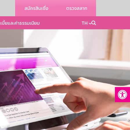
สมัครสินเชื่อ
ตรวจสลาก
เบี้ยและค่าธรรมเนียม
TH
Op