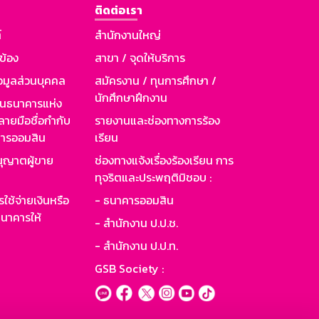
ติดต่อเรา
์
สำนักงานใหญ่
วข้อง
สาขา / จุดให้บริการ
อมูลส่วนบุคคล
สมัครงาน / ทุนการศึกษา /
นักศึกษาฝึกงาน
านธนาคารแห่ง
ายมือชื่อกำกับ
รายงานและช่องทางการร้อง
าคารออมสิน
เรียน
ุญาตผู้ขาย
ช่องทางแจ้งเรื่องร้องเรียน การ
ทุจริตและประพฤติมิชอบ :
ใช้จ่ายเงินหรือ
- ธนาคารออมสิน
นาคารให้
- สำนักงาน ป.ป.ช.
- สำนักงาน ป.ป.ท.
GSB Society :