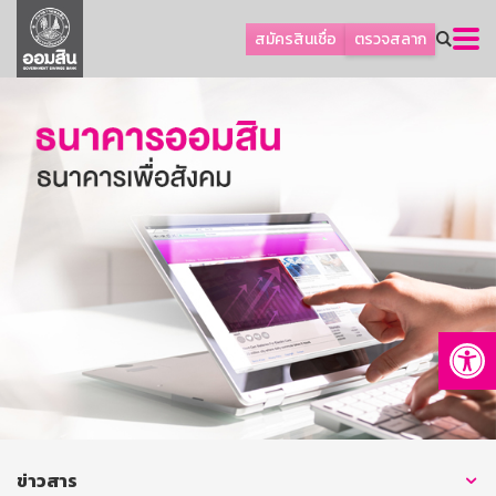
ลูกค้าธุรกิจ
สมัครสินเชื่อ
ตรวจสลาก
ลูกค้าผู้ประกอบรายย่อย
โปรโมชัน
ออมเพื่อสุข
เกี่ยวกับธนาคาร
การพัฒนาที่ยั่งยืน
ข่าวสาร
บริการทางการเงิน
Op
อื่นๆ
ติดต่อเรา
บริการออนไลน์
TH
EN
ข่าวสาร
GSB Society