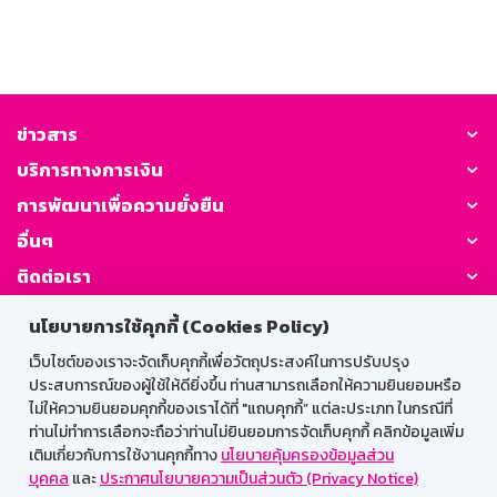
ข่าวสาร
บริการทางการเงิน
การพัฒนาเพื่อความยั่งยืน
อื่นๆ
ติดต่อเรา
นโยบายการใช้คุกกี้ (Cookies Policy)
GSB Society:
เว็บไซต์ของเราจะจัดเก็บคุกกี้เพื่อวัตถุประสงค์ในการปรับปรุง
ประสบการณ์ของผู้ใช้ให้ดียิ่งขึ้น ท่านสามารถเลือกให้ความยินยอมหรือ
ไม่ให้ความยินยอมคุกกี้ของเราได้ที่ "แถบคุกกี้” แต่ละประเภท ในกรณีที่
สำหรับพนักงาน
ท่านไม่ทำการเลือกจะถือว่าท่านไม่ยินยอมการจัดเก็บคุกกี้ คลิกข้อมูลเพิ่ม
เติมเกี่ยวกับการใช้งานคุกกี้ทาง
นโยบายคุ้มครองข้อมูลส่วน
Web HR
GSB Wisdom
M-Search
บุคคล
และ
ประกาศนโยบายความเป็นส่วนตัว (Privacy Notice)