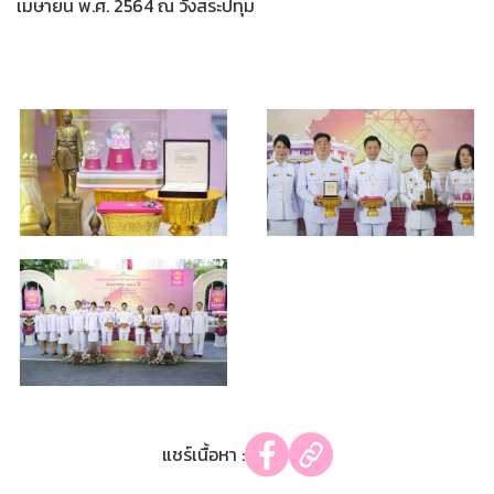
เมษายน พ.ศ. 2564 ณ วังสระปทุม
แชร์เนื้อหา :