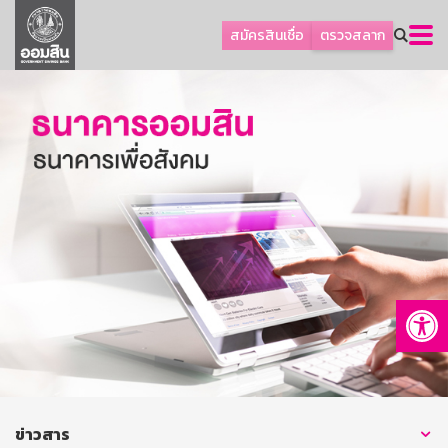
ลูกค้าธุรกิจ
สมัครสินเชื่อ
ตรวจสลาก
ลูกค้าผู้ประกอบรายย่อย
โปรโมชัน
ออมเพื่อสุข
เกี่ยวกับธนาคาร
การพัฒนาที่ยั่งยืน
ข่าวสาร
บริการทางการเงิน
Op
อื่นๆ
ติดต่อเรา
บริการออนไลน์
TH
EN
ข่าวสาร
GSB Society