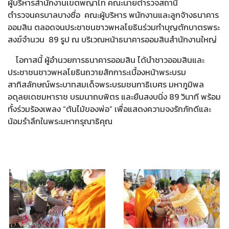
ผู้บริหารสำนักงานเขตพญาไท คณะนายตำรวจสถานี
ตำรวจนครบาลบางซื่อ คณะผู้บริหาร พนักงานและลูกจ้างธนาคาร
ออมสิน ตลอดจนประชาชนชาวพหลโยธินร่วมทำบุญตักบาตรพระ
สงฆ์จำนวน 89 รูป ณ บริเวณหน้าธนาคารออมสินสำนักงานใหญ่
โอกาสนี้ ผู้อำนวยการธนาคารออมสิน ได้นำชาวออมสินและ
ประชาชนชาวพหลโยธินถวายสักการะเบื้องหน้าพระบรม
สาทิสลักษณ์พระบาทสมเด็จพระบรมชนกาธิเบศร มหาภูมิพล
อดุลยเดชมหาราช บรมนาถบพิตร และยืนสงบนิ่ง 89 วินาที พร้อม
ทั้งร่วมร้องเพลง “ต้นไม้ของพ่อ” เพื่อแสดงความจงรักภักดีและ
น้อมรำลึกในพระมหากรุณาธิคุณ