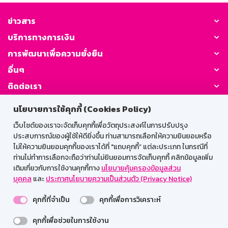
ข่าวสาร
บริการทางการเงิน
การพัฒนาเพื่อความยั่งยืน
อื่นๆ
ติดต่อเรา
นโยบายการใช้คุกกี้ (Cookies Policy)
GSB Society:
เว็บไซต์ของเราจะจัดเก็บคุกกี้เพื่อวัตถุประสงค์ในการปรับปรุง
ประสบการณ์ของผู้ใช้ให้ดียิ่งขึ้น ท่านสามารถเลือกให้ความยินยอมหรือ
ไม่ให้ความยินยอมคุกกี้ของเราได้ที่ "แถบคุกกี้” แต่ละประเภท ในกรณีที่
สำหรับพนักงาน
ท่านไม่ทำการเลือกจะถือว่าท่านไม่ยินยอมการจัดเก็บคุกกี้ คลิกข้อมูลเพิ่ม
เติมเกี่ยวกับการใช้งานคุกกี้ทาง
นโยบายคุ้มครองข้อมูลส่วน
Web HR
GSB Wisdom
M-Search
บุคคล
และ
ประกาศนโยบายความเป็นส่วนตัว (Privacy Notice)
เข้าสู่ระบบเน็ตเมล
คุกกี้ที่จำเป็น
คุกกี้เพื่อการวิเคราะห์
คุกกี้เพื่อช่วยในการใช้งาน