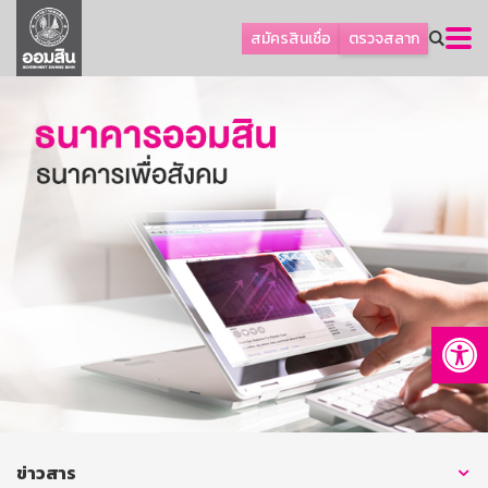
ลูกค้าธุรกิจ
สมัครสินเชื่อ
ตรวจสลาก
ลูกค้าผู้ประกอบรายย่อย
โปรโมชัน
ออมเพื่อสุข
เกี่ยวกับธนาคาร
การพัฒนาที่ยั่งยืน
ข่าวสาร
บริการทางการเงิน
Op
อื่นๆ
ติดต่อเรา
บริการออนไลน์
TH
EN
ข่าวสาร
GSB Society