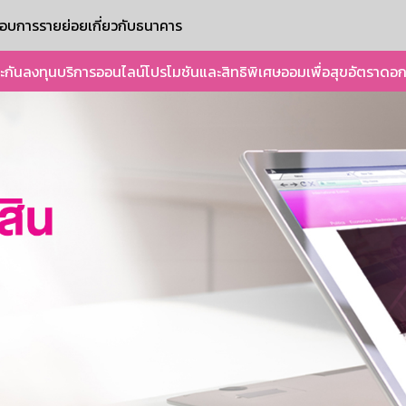
ะกอบการรายย่อย
เกี่ยวกับธนาคาร
ะกัน
ลงทุน
บริการออนไลน์
โปรโมชันและสิทธิพิเศษ
ออมเพื่อสุข
อัตราดอก