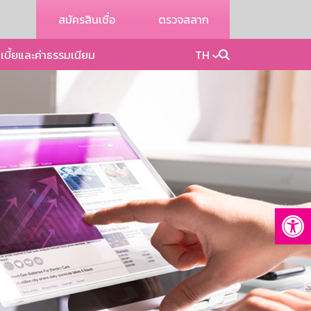
สมัครสินเชื่อ
ตรวจสลาก
เบี้ยและค่าธรรมเนียม
TH
Op