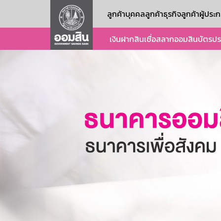
ลูกค้าบุคคล
ลูกค้าธุรกิจ
ลูกค้าผู้ปร
เงินฝาก
สินเชื่อ
สลากออมสิน
บัตร
ปร