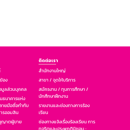
ติดต่อเรา
์
สำนักงานใหญ่
วข้อง
สาขา / จุดให้บริการ
อมูลส่วนบุคคล
สมัครงาน / ทุนการศึกษา /
นักศึกษาฝึกงาน
านธนาคารแห่ง
ายมือชื่อกำกับ
รายงานและช่องทางการร้อง
าคารออมสิน
เรียน
ุญาตผู้ขาย
ช่องทางแจ้งเรื่องร้องเรียน การ
ทุจริตและประพฤติมิชอบ :