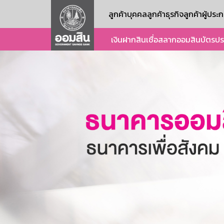
ลูกค้าบุคคล
ลูกค้าธุรกิจ
ลูกค้าผู้ปร
เงินฝาก
สินเชื่อ
สลากออมสิน
บัตร
ปร