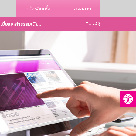
สมัครสินเชื่อ
ตรวจสลาก
เบี้ยและค่าธรรมเนียม
TH
Op