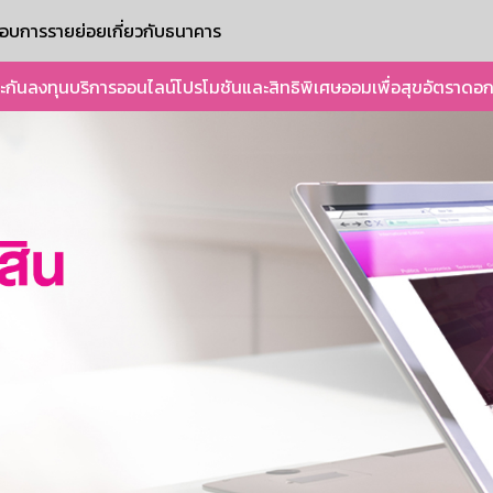
ะกอบการรายย่อย
เกี่ยวกับธนาคาร
ะกัน
ลงทุน
บริการออนไลน์
โปรโมชันและสิทธิพิเศษ
ออมเพื่อสุข
อัตราดอก