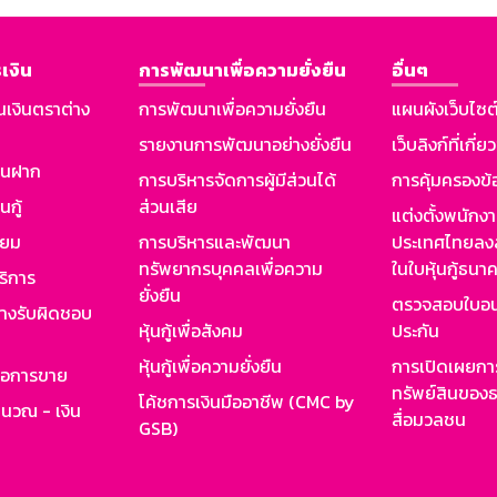
เงิน
การพัฒนาเพื่อความยั่งยืน
อื่นๆ
นเงินตราต่าง
การพัฒนาเพื่อความยั่งยืน
แผนผังเว็บไซต
รายงานการพัฒนาอย่างยั่งยืน
เว็บลิงก์ที่เกี่ย
งินฝาก
การบริหารจัดการผู้มีส่วนได้
การคุ้มครองข้
นกู้
ส่วนเสีย
แต่งตั้งพนักง
ียม
การบริหารและพัฒนา
ประเทศไทยลงล
ทรัพยากรบุคคลเพื่อความ
ในใบหุ้นกู้ธน
ริการ
ยั่งยืน
ตรวจสอบใบอน
ย่างรับผิดชอบ
หุ้นกู้เพื่อสังคม
ประกัน
หุ้นกู้เพื่อความยั่งยืน
การเปิดเผยการ
รอการขาย
ทรัพย์สินของธ
โค้ชการเงินมืออาชีพ (CMC by
ำนวณ - เงิน
สื่อมวลชน
GSB)