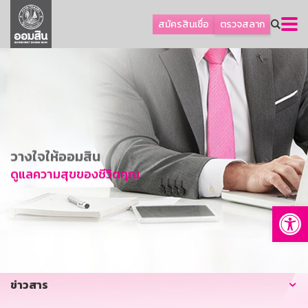
ลูกค้าธุรกิจ
สมัครสินเชื่อ
ตรวจสลาก
ลูกค้าผู้ประกอบรายย่อย
โปรโมชัน
ออมเพื่อสุข
เกี่ยวกับธนาคาร
การพัฒนาที่ยั่งยืน
วางใจให้ออมสิน
ข่าวสาร
ดูแลความสุขของชีวิตคุณ
บริการทางการเงิน
Op
อื่นๆ
ติดต่อเรา
บริการออนไลน์
ข่าวสาร
TH
EN
GSB Society