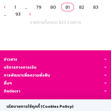
1
…
79
80
81
82
83

…
93

รายการทั้งหมด 923 รายการ
ข่าวสาร
บริการทางการเงิน
การพัฒนาเพื่อความยั่งยืน
อื่นๆ
ติดต่อเรา
GSB Society:
นโยบายการใช้คุกกี้ (Cookies Policy)