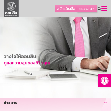
ลูกค้าธุรกิจ
สมัครสินเชื่อ
ตรวจสลาก
ลูกค้าผู้ประกอบรายย่อย
โปรโมชัน
ออมเพื่อสุข
เกี่ยวกับธนาคาร
การพัฒนาที่ยั่งยืน
วางใจให้ออมสิน
ข่าวสาร
ดูแลความสุขของชีวิตคุณ
บริการทางการเงิน
Op
อื่นๆ
ติดต่อเรา
บริการออนไลน์
ข่าวสาร
TH
EN
GSB Society