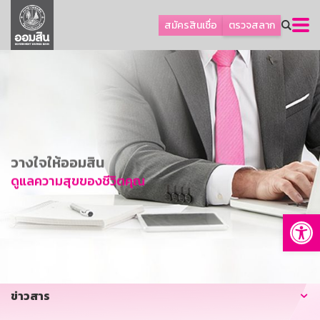
ลูกค้าธุรกิจ
สมัครสินเชื่อ
ตรวจสลาก
ลูกค้าผู้ประกอบรายย่อย
โปรโมชัน
ออมเพื่อสุข
เกี่ยวกับธนาคาร
การพัฒนาที่ยั่งยืน
วางใจให้ออมสิน
ข่าวสาร
ดูแลความสุขของชีวิตคุณ
บริการทางการเงิน
Op
อื่นๆ
ติดต่อเรา
บริการออนไลน์
ข่าวสาร
TH
EN
GSB Society