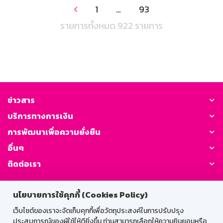
1
…
93

รายการทั้งหมด 922 รายการ
ข่าวสาร
บริการทางการเงิน
การพัฒนาเพื่อความยั่งยืน
อื่นๆ
ติดต่อเรา
GSB Society:
นโยบายการใช้คุกกี้ (Cookies Policy)
เว็บไซต์ของเราจะจัดเก็บคุกกี้เพื่อวัตถุประสงค์ในการปรับปรุง
ประสบการณ์ของผู้ใช้ให้ดียิ่งขึ้น ท่านสามารถเลือกให้ความยินยอมหรือ