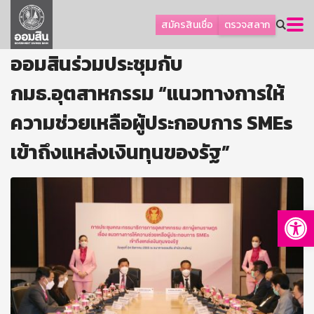
ลูกค้าธุรกิจ
สมัครสินเชื่อ
ตรวจสลาก
ลูกค้าผู้ประกอบรายย่อย
ออมสินร่วมประชุมกับ
โปรโมชัน
กมธ.อุตสาหกรรม “แนวทางการให้
ออมเพื่อสุข
ความช่วยเหลือผู้ประกอบการ SMEs
เกี่ยวกับธนาคาร
การพัฒนาที่ยั่งยืน
เข้าถึงแหล่งเงินทุนของรัฐ”
ข่าวสาร
บริการทางการเงิน
Op
อื่นๆ
ติดต่อเรา
บริการออนไลน์
TH
EN
GSB Society