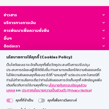
ข่าวสาร
บริการทางการเงิน
การพัฒนาเพื่อความยั่งยืน
อื่นๆ
ติดต่อเรา
นโยบายการใช้คุกกี้ (Cookies Policy)
GSB Society:
เว็บไซต์ของเราจะจัดเก็บคุกกี้เพื่อวัตถุประสงค์ในการปรับปรุง
ประสบการณ์ของผู้ใช้ให้ดียิ่งขึ้น ท่านสามารถเลือกให้ความยินยอมหรือ
ไม่ให้ความยินยอมคุกกี้ของเราได้ที่ "แถบคุกกี้” แต่ละประเภท ในกรณีที่
สำหรับพนักงาน
ท่านไม่ทำการเลือกจะถือว่าท่านไม่ยินยอมการจัดเก็บคุกกี้ คลิกข้อมูลเพิ่ม
เติมเกี่ยวกับการใช้งานคุกกี้ทาง
นโยบายคุ้มครองข้อมูลส่วน
Web HR
GSB Wisdom
M-Search
บุคคล
และ
ประกาศนโยบายความเป็นส่วนตัว (Privacy Notice)
เข้าสู่ระบบเน็ตเมล
คุกกี้ที่จำเป็น
คุกกี้เพื่อการวิเคราะห์