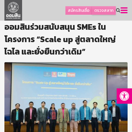
ลูกค้าธุรกิจ
สมัครสินเชื่อ
ตรวจสลาก
ลูกค้าผู้ประกอบรายย่อย
ออมสินร่วมสนับสนุน SMEs ใน
โปรโมชัน
โครงการ “Scale up สู่ตลาดใหญ่
ออมเพื่อสุข
ไฉไล และยั่งยืนกว่าเดิม”
เกี่ยวกับธนาคาร
การพัฒนาที่ยั่งยืน
ข่าวสาร
บริการทางการเงิน
Op
อื่นๆ
ติดต่อเรา
บริการออนไลน์
TH
EN
GSB Society