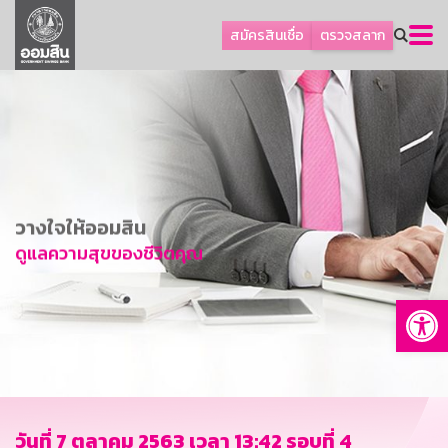
ลูกค้าธุรกิจ
สมัครสินเชื่อ
ตรวจสลาก
ลูกค้าผู้ประกอบรายย่อย
โปรโมชัน
ออมเพื่อสุข
เกี่ยวกับธนาคาร
การพัฒนาที่ยั่งยืน
วางใจให้ออมสิน
ข่าวสาร
ดูแลความสุขของชีวิตคุณ
บริการทางการเงิน
Op
อื่นๆ
ติดต่อเรา
บริการออนไลน์
TH
EN
วันที่ 7 ตุลาคม 2563 เวลา 13:42 รอบที่ 4
GSB Society