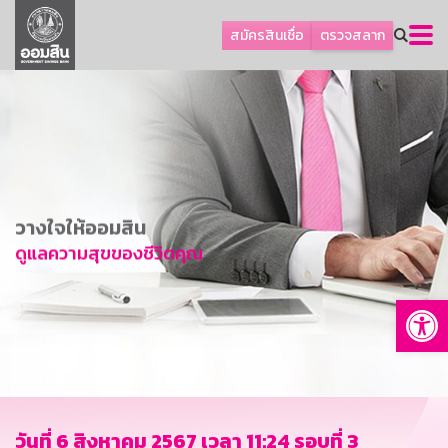
ลูกค้าธุรกิจ
สมัครสินเชื่อ
ตรวจสลาก
ลูกค้าผู้ประกอบรายย่อย
โปรโมชัน
ออมเพื่อสุข
เกี่ยวกับธนาคาร
การพัฒนาที่ยั่งยืน
วางใจให้ออมสิน
ข่าวสาร
ดูแลความสุขของชีวิตคุณ
บริการทางการเงิน
Op
อื่นๆ
ติดต่อเรา
บริการออนไลน์
TH
EN
วันที่ 6 สิงหาคม 2567 เวลา 11:24 รอบที่ 3
GSB Society