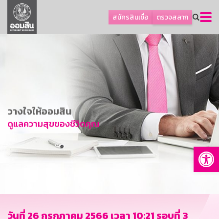
ลูกค้าธุรกิจ
สมัครสินเชื่อ
ตรวจสลาก
ลูกค้าผู้ประกอบรายย่อย
โปรโมชัน
ออมเพื่อสุข
เกี่ยวกับธนาคาร
การพัฒนาที่ยั่งยืน
วางใจให้ออมสิน
ข่าวสาร
ดูแลความสุขของชีวิตคุณ
บริการทางการเงิน
Op
อื่นๆ
ติดต่อเรา
บริการออนไลน์
TH
EN
วันที่ 26 กรกฎาคม 2566 เวลา 10:21 รอบที่ 3
GSB Society