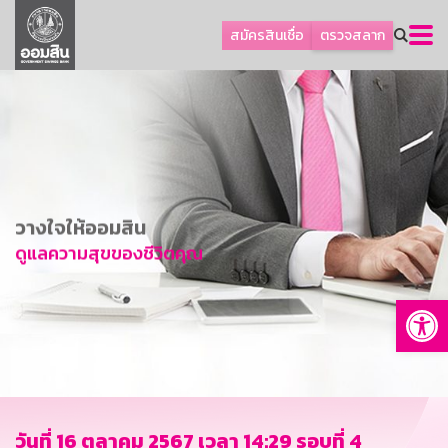
ลูกค้าธุรกิจ
สมัครสินเชื่อ
ตรวจสลาก
ลูกค้าผู้ประกอบรายย่อย
โปรโมชัน
ออมเพื่อสุข
เกี่ยวกับธนาคาร
การพัฒนาที่ยั่งยืน
วางใจให้ออมสิน
ข่าวสาร
ดูแลความสุขของชีวิตคุณ
บริการทางการเงิน
Op
อื่นๆ
ติดต่อเรา
บริการออนไลน์
TH
EN
วันที่ 16 ตุลาคม 2567 เวลา 14:29 รอบที่ 4
GSB Society