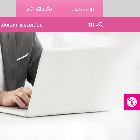
สมัครสินเชื่อ
ตรวจสลาก
เบี้ยและค่าธรรมเนียม
TH
Op