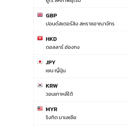
ยูโร สหภาพยุโรป
GBP
ปอนด์สเตอร์ลิง สหราชอาณาจักร
HKD
ดอลลาร์ ฮ่องกง
JPY
เยน ญี่ปุ่น
KRW
วอนเกาหลีใต้
MYR
ริงกิต มาเลเซีย