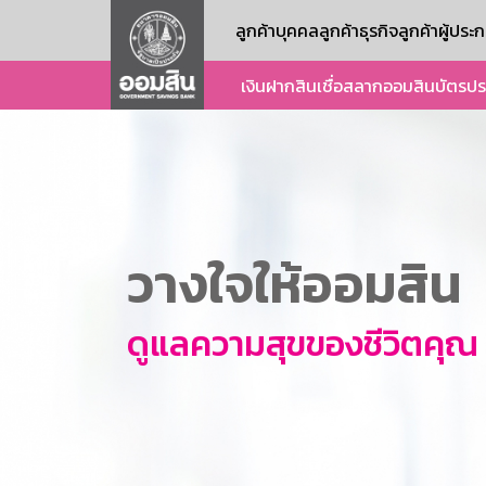
ลูกค้าบุคคล
ลูกค้าธุรกิจ
ลูกค้าผู้ปร
เงินฝาก
สินเชื่อ
สลากออมสิน
บัตร
ปร
วางใจให้ออมสิน
ดูแลความสุขของชีวิตคุณ