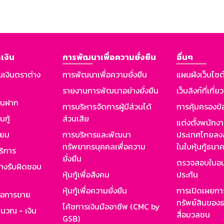
เงิน
การพัฒนาเพื่อความยั่งยืน
อื่นๆ
นเงินตราต่าง
การพัฒนาเพื่อความยั่งยืน
แผนผังเว็บไซต
รายงานการพัฒนาอย่างยั่งยืน
เว็บลิงก์ที่เกี่ย
งินฝาก
การบริหารจัดการผู้มีส่วนได้
การคุ้มครองข้
นกู้
ส่วนเสีย
แต่งตั้งพนักง
ียม
การบริหารและพัฒนา
ประเทศไทยลงล
ทรัพยากรบุคคลเพื่อความ
ในใบหุ้นกู้ธน
ริการ
ยั่งยืน
ตรวจสอบใบอน
ย่างรับผิดชอบ
หุ้นกู้เพื่อสังคม
ประกัน
หุ้นกู้เพื่อความยั่งยืน
การเปิดเผยการ
รอการขาย
ทรัพย์สินของธ
โค้ชการเงินมืออาชีพ (CMC by
ำนวณ - เงิน
สื่อมวลชน
GSB)