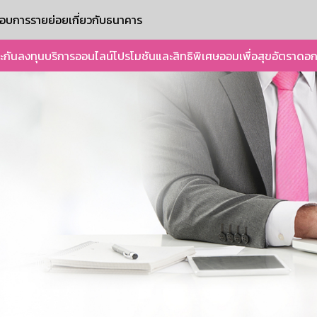
ะกอบการรายย่อย
เกี่ยวกับธนาคาร
ะกัน
ลงทุน
บริการออนไลน์
โปรโมชันและสิทธิพิเศษ
ออมเพื่อสุข
อัตราดอก