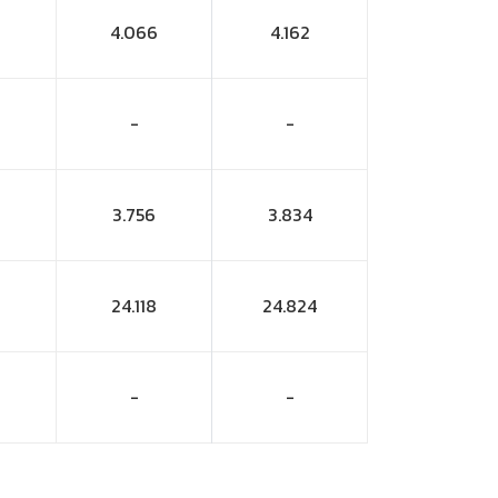
4.066
4.162
-
-
3.756
3.834
24.118
24.824
-
-