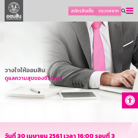
ลูกค้าธุรกิจ
สมัครสินเชื่อ
ตรวจสลาก
ลูกค้าผู้ประกอบรายย่อย
โปรโมชัน
ออมเพื่อสุข
เกี่ยวกับธนาคาร
การพัฒนาที่ยั่งยืน
วางใจให้ออมสิน
ข่าวสาร
ดูแลความสุขของชีวิตคุณ
บริการทางการเงิน
Op
อื่นๆ
ติดต่อเรา
บริการออนไลน์
TH
EN
วันที่ 30 เมษายน 2561 เวลา 16:00 รอบที่ 3
GSB Society