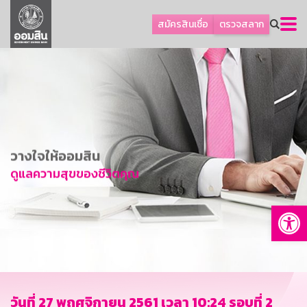
ลูกค้าธุรกิจ
สมัครสินเชื่อ
ตรวจสลาก
ลูกค้าผู้ประกอบรายย่อย
โปรโมชัน
ออมเพื่อสุข
เกี่ยวกับธนาคาร
การพัฒนาที่ยั่งยืน
วางใจให้ออมสิน
ข่าวสาร
ดูแลความสุขของชีวิตคุณ
บริการทางการเงิน
Op
อื่นๆ
ติดต่อเรา
บริการออนไลน์
TH
EN
วันที่ 27 พฤศจิกายน 2561 เวลา 10:24 รอบที่ 2
GSB Society