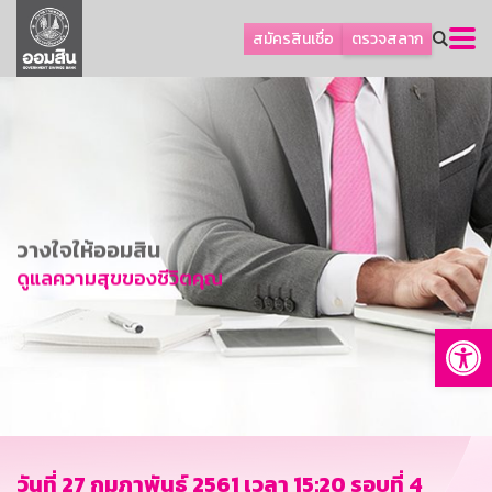
ลูกค้าธุรกิจ
สมัครสินเชื่อ
ตรวจสลาก
ลูกค้าผู้ประกอบรายย่อย
โปรโมชัน
ออมเพื่อสุข
เกี่ยวกับธนาคาร
การพัฒนาที่ยั่งยืน
วางใจให้ออมสิน
ข่าวสาร
ดูแลความสุขของชีวิตคุณ
บริการทางการเงิน
Op
อื่นๆ
ติดต่อเรา
บริการออนไลน์
TH
EN
วันที่ 27 กุมภาพันธ์ 2561 เวลา 15:20 รอบที่ 4
GSB Society