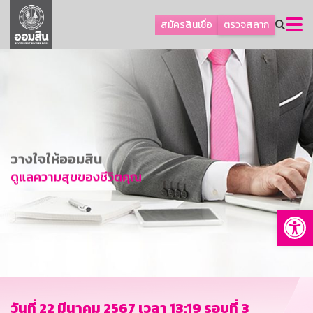
ลูกค้าธุรกิจ
สมัครสินเชื่อ
ตรวจสลาก
ลูกค้าผู้ประกอบรายย่อย
โปรโมชัน
ออมเพื่อสุข
เกี่ยวกับธนาคาร
การพัฒนาที่ยั่งยืน
วางใจให้ออมสิน
ข่าวสาร
ดูแลความสุขของชีวิตคุณ
บริการทางการเงิน
Op
อื่นๆ
ติดต่อเรา
บริการออนไลน์
TH
EN
วันที่ 22 มีนาคม 2567 เวลา 13:19 รอบที่ 3
GSB Society