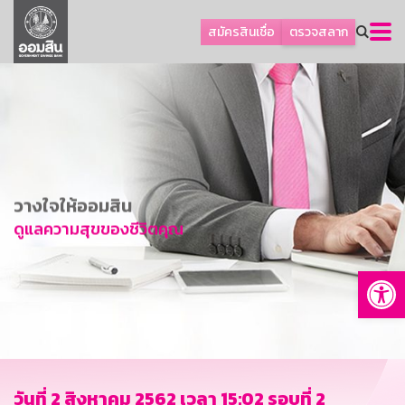
ลูกค้าธุรกิจ
สมัครสินเชื่อ
ตรวจสลาก
ลูกค้าผู้ประกอบรายย่อย
โปรโมชัน
ออมเพื่อสุข
เกี่ยวกับธนาคาร
การพัฒนาที่ยั่งยืน
วางใจให้ออมสิน
ข่าวสาร
ดูแลความสุขของชีวิตคุณ
บริการทางการเงิน
Op
อื่นๆ
ติดต่อเรา
บริการออนไลน์
TH
EN
วันที่ 2 สิงหาคม 2562 เวลา 15:02 รอบที่ 2
GSB Society