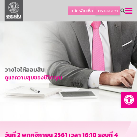
ลูกค้าธุรกิจ
สมัครสินเชื่อ
ตรวจสลาก
ลูกค้าผู้ประกอบรายย่อย
โปรโมชัน
ออมเพื่อสุข
เกี่ยวกับธนาคาร
การพัฒนาที่ยั่งยืน
วางใจให้ออมสิน
ข่าวสาร
ดูแลความสุขของชีวิตคุณ
บริการทางการเงิน
Op
อื่นๆ
ติดต่อเรา
บริการออนไลน์
TH
EN
วันที่ 2 พฤศจิกายน 2561 เวลา 16:10 รอบที่ 4
GSB Society