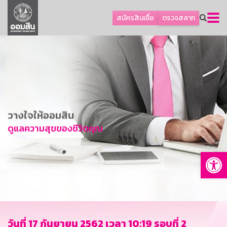
ลูกค้าธุรกิจ
สมัครสินเชื่อ
ตรวจสลาก
ลูกค้าผู้ประกอบรายย่อย
โปรโมชัน
ออมเพื่อสุข
เกี่ยวกับธนาคาร
การพัฒนาที่ยั่งยืน
วางใจให้ออมสิน
ข่าวสาร
ดูแลความสุขของชีวิตคุณ
บริการทางการเงิน
Op
อื่นๆ
ติดต่อเรา
บริการออนไลน์
TH
EN
วันที่ 17 กันยายน 2562 เวลา 10:19 รอบที่ 2
GSB Society