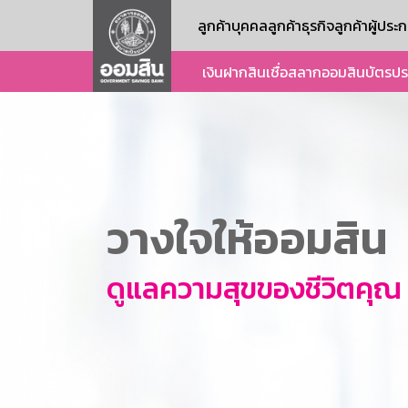
ลูกค้าบุคคล
ลูกค้าธุรกิจ
ลูกค้าผู้ปร
เงินฝาก
สินเชื่อ
สลากออมสิน
บัตร
ปร
วางใจให้ออมสิน
ดูแลความสุขของชีวิตคุณ