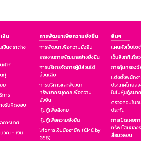
เงิน
การพัฒนาเพื่อความยั่งยืน
อื่นๆ
นเงินตราต่าง
การพัฒนาเพื่อความยั่งยืน
แผนผังเว็บไซต
รายงานการพัฒนาอย่างยั่งยืน
เว็บลิงก์ที่เกี่ย
งินฝาก
การบริหารจัดการผู้มีส่วนได้
การคุ้มครองข้
นกู้
ส่วนเสีย
แต่งตั้งพนักง
ียม
การบริหารและพัฒนา
ประเทศไทยลงล
ทรัพยากรบุคคลเพื่อความ
ในใบหุ้นกู้ธน
ริการ
ยั่งยืน
ตรวจสอบใบอน
ย่างรับผิดชอบ
หุ้นกู้เพื่อสังคม
ประกัน
หุ้นกู้เพื่อความยั่งยืน
การเปิดเผยการ
รอการขาย
ทรัพย์สินของธ
โค้ชการเงินมืออาชีพ (CMC by
ำนวณ - เงิน
สื่อมวลชน
GSB)