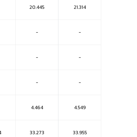
20.445
21.314
-
-
-
-
-
-
4.464
4.549
4
33.273
33.955