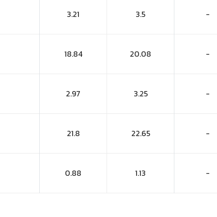
3.21
3.5
-
18.84
20.08
-
2.97
3.25
-
21.8
22.65
-
0.88
1.13
-