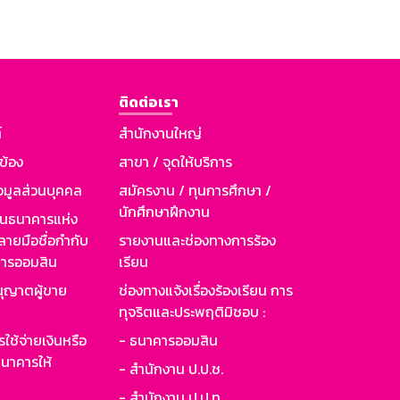
ติดต่อเรา
์
สำนักงานใหญ่
วข้อง
สาขา / จุดให้บริการ
อมูลส่วนบุคคล
สมัครงาน / ทุนการศึกษา /
นักศึกษาฝึกงาน
านธนาคารแห่ง
ายมือชื่อกำกับ
รายงานและช่องทางการร้อง
าคารออมสิน
เรียน
ุญาตผู้ขาย
ช่องทางแจ้งเรื่องร้องเรียน การ
ทุจริตและประพฤติมิชอบ :
ใช้จ่ายเงินหรือ
- ธนาคารออมสิน
นาคารให้
- สำนักงาน ป.ป.ช.
- สำนักงาน ป.ป.ท.