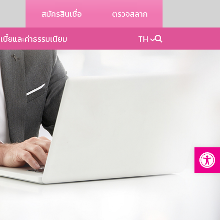
สมัครสินเชื่อ
ตรวจสลาก
เบี้ยและค่าธรรมเนียม
TH
Op