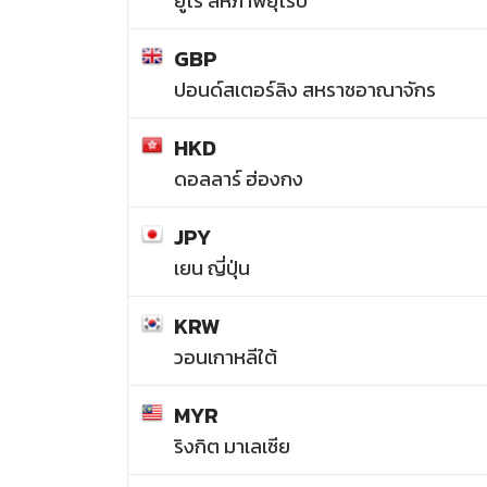
ยูโร สหภาพยุโรป
GBP
ปอนด์สเตอร์ลิง สหราชอาณาจักร
HKD
ดอลลาร์ ฮ่องกง
JPY
เยน ญี่ปุ่น
KRW
วอนเกาหลีใต้
MYR
ริงกิต มาเลเซีย