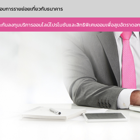
ะกอบการรายย่อย
เกี่ยวกับธนาคาร
ะกัน
ลงทุน
บริการออนไลน์
โปรโมชันและสิทธิพิเศษ
ออมเพื่อสุข
อัตราดอก