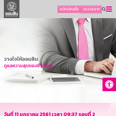
ลูกค้าธุรกิจ
สมัครสินเชื่อ
ตรวจสลาก
ลูกค้าผู้ประกอบรายย่อย
โปรโมชัน
ออมเพื่อสุข
เกี่ยวกับธนาคาร
การพัฒนาที่ยั่งยืน
วางใจให้ออมสิน
ข่าวสาร
ดูแลความสุขของชีวิตคุณ
บริการทางการเงิน
Op
อื่นๆ
ติดต่อเรา
บริการออนไลน์
TH
EN
วันที่ 11 มกราคม 2561 เวลา 09:37 รอบที่ 2
GSB Society